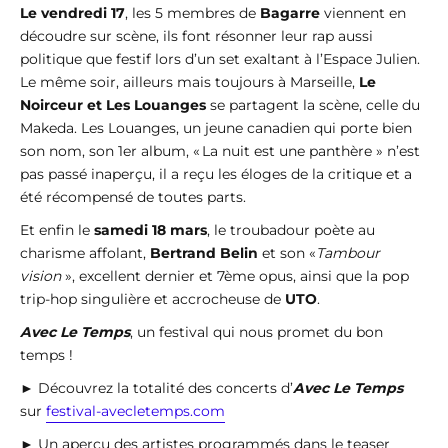
Le vendredi 17
, les 5 membres de
Bagarre
viennent en
découdre sur scène, ils font résonner leur rap aussi
politique que festif lors d’un set exaltant à l’Espace Julien.
Le même soir, ailleurs mais toujours à Marseille,
Le
Noirceur et Les Louanges
se partagent la scène, celle du
Makeda. Les Louanges, un jeune canadien qui porte bien
son nom, son 1er album, « La nuit est une panthère » n’est
pas passé inaperçu, il a reçu les éloges de la critique et a
été récompensé de toutes parts.
Et enfin le
samedi 18 mars
, le troubadour poète au
charisme affolant,
Bertrand Belin
et son «
Tambour
vision
», excellent dernier et 7ème opus, ainsi que la pop
trip-hop singulière et accrocheuse de
UTO
.
Avec Le Temps
, un festival qui nous promet du bon
temps !
► Découvrez la totalité des concerts d’
Avec Le Temps
sur
festival-avecletemps.com
► Un aperçu des artistes programmés dans le teaser