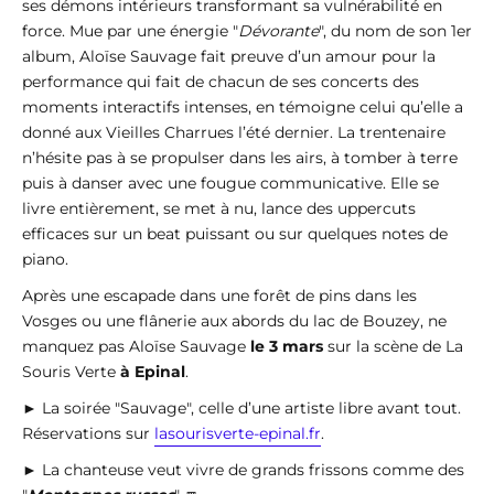
ses démons intérieurs transformant sa vulnérabilité en
force. Mue par une énergie "
Dévorante
", du nom de son 1er
album, Aloïse Sauvage fait preuve d’un amour pour la
performance qui fait de chacun de ses concerts des
moments interactifs intenses, en témoigne celui qu’elle a
donné aux Vieilles Charrues l’été dernier. La trentenaire
n’hésite pas à se propulser dans les airs, à tomber à terre
puis à danser avec une fougue communicative. Elle se
livre entièrement, se met à nu, lance des uppercuts
efficaces sur un beat puissant ou sur quelques notes de
piano.
Après une escapade dans une forêt de pins dans les
Vosges ou une flânerie aux abords du lac de Bouzey, ne
manquez pas Aloïse Sauvage
le 3 mars
sur la scène de La
Souris Verte
à Epinal
.
► La soirée "Sauvage", celle d’une artiste libre avant tout.
Réservations sur
lasourisverte-epinal.fr
.
► La chanteuse veut vivre de grands frissons comme des