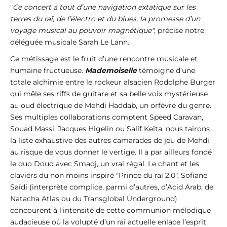
"
Ce concert a tout d’une navigation extatique sur les
terres du raï, de l’électro et du blues, la promesse d’un
voyage musical au pouvoir magnétique"
, précise notre
déléguée musicale Sarah Le Lann.
Ce métissage est le fruit d’une rencontre musicale et
humaine fructueuse.
Mademoiselle
témoigne d’une
totale alchimie entre le rockeur alsacien Rodolphe Burger
qui mêle ses riffs de guitare et sa belle voix mystérieuse
au oud électrique de Mehdi Haddab, un orfèvre du genre.
Ses multiples collaborations comptent Speed Caravan,
Souad Massi, Jacques Higelin ou Salif Keïta, nous tairons
la liste exhaustive des autres camarades de jeu de Mehdi
au risque de vous donner le vertige. Il a par ailleurs fondé
le duo Doud avec Smadj, un vrai régal. Le chant et les
claviers du non moins inspiré "Prince du raï 2.0", Sofiane
Saïdi (interprète complice, parmi d’autres, d’Acid Arab, de
Natacha Atlas ou du Transglobal Underground)
concourent à l'intensité de cette communion mélodique
audacieuse où la volupté d’un raï actuelle enlace l’esprit