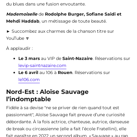
du blues dans une fusion envoutante.
Mademoiselle
de
Rodolphe Burger, Sofiane Saidi et
Mehdi Haddab
, un métissage de toute beauté.
► Succombez aux charmes de la chanson titre sur
YouTube 🔽
À applaudir :
Le 3 mars
au VIP de
Saint-Nazaire
. Réservations sur
levip-saintnazaire.com
Le 6 avril
au 106 à
Rouen
. Réservations sur
le106.com
Nord-Est : Aloïse Sauvage
l’indomptable
Fidèle à sa devise "ne se priver de rien quand tout est
passionnant", Aloïse Sauvage fait preuve d’une curiosité
débordante. À la fois actrice, chanteuse, autrice, danseuse
de break ou circassienne (elle a fait l’école Fratellini), elle
fait paraître en 2022 un second album, « Sauvage » au rap