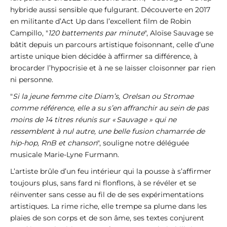
hybride aussi sensible que fulgurant. Découverte en 2017
en militante d’Act Up dans l’excellent film de Robin
Campillo, "
120 battements par minute
", Aloïse Sauvage se
bâtit depuis un parcours artistique foisonnant, celle d’une
artiste unique bien décidée à affirmer sa différence, à
brocarder l’hypocrisie et à ne se laisser cloisonner par rien
ni personne.
"
Si la jeune femme cite Diam’s, Orelsan ou Stromae
comme référence, elle a su s’en affranchir au sein de pas
moins de 14 titres réunis sur « Sauvage » qui ne
ressemblent à nul autre, une belle fusion chamarrée de
hip-hop, RnB et chanson
", souligne notre déléguée
musicale Marie-Lyne Furmann.
L’artiste brûle d’un feu intérieur qui la pousse à s’affirmer
toujours plus, sans fard ni flonflons, à se révéler et se
réinventer sans cesse au fil de de ses expérimentations
artistiques. La rime riche, elle trempe sa plume dans les
plaies de son corps et de son âme, ses textes conjurent