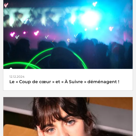
Une semaine internationale dédiée à la musique du 16 au
21 juin 2025
12.12.2024
Le « Coup de cœur » et « À Suivre » déménagent !
Tels des oiseaux migrateurs à partir du lundi 16 décembre
2024 retrouvez nos rubriques
Coup de cœur
et
À Suivre
,
non plus ici (sur radiofrance.com) mais là, à savoir sur la
plateforme