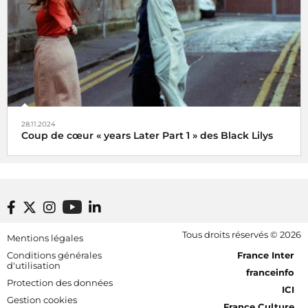
28.11.2024
Coup de cœur « years Later Part 1 » des Black Lilys
Black Lilys, une caresse magique et émotionnelle pop
folk
De Véronique Hilaire déléguée musicale de
Footer bottom
Tous droits réservés © 2026
Mentions légales
Radio France, le 2 décembre 2024
[RDF] Pied de page - Mobile
Conditions générales
France Inter
d'utilisation
franceinfo
Protection des données
ICI
Gestion cookies
France Culture