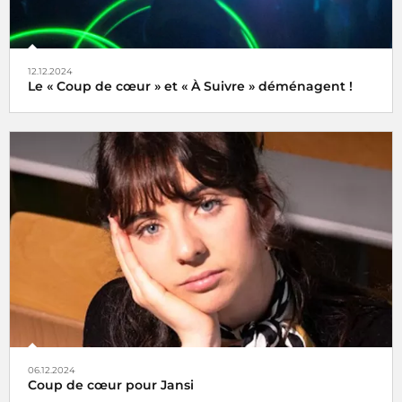
12.12.2024
Le « Coup de cœur » et « À Suivre » déménagent !
Tels des oiseaux migrateurs à partir du lundi 16 décembre
2024 retrouvez nos rubriques
Coup de cœur
et
À Suivre
,
non plus ici (sur radiofrance.com) mais là, à savoir sur la
plateforme
06.12.2024
Coup de cœur pour Jansi