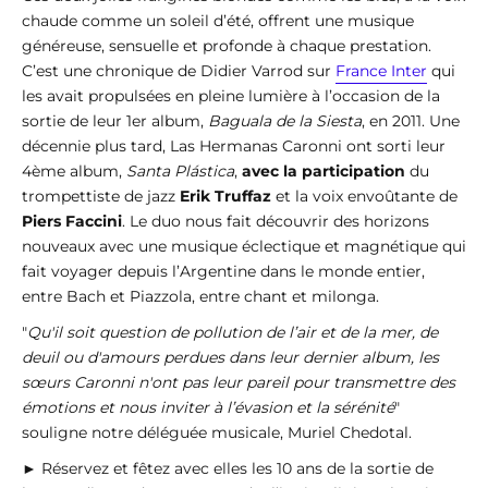
chaude comme un soleil d’été, offrent une musique
généreuse, sensuelle et profonde à chaque prestation.
C’est une chronique de Didier Varrod sur
France Inter
qui
les avait propulsées en pleine lumière à l’occasion de la
sortie de leur 1er album,
Baguala de la Siesta
, en 2011. Une
décennie plus tard, Las Hermanas Caronni ont sorti leur
4ème album,
Santa Plástica
,
avec la participation
du
trompettiste de jazz
Erik Truffaz
et la voix envoûtante de
Piers Faccini
. Le duo nous fait découvrir des horizons
nouveaux avec une musique éclectique et magnétique qui
fait voyager depuis l’Argentine dans le monde entier,
entre Bach et Piazzola, entre chant et milonga.
"
Qu'il soit question de pollution de l’air et de la mer, de
deuil ou d'amours perdues dans leur dernier album, les
sœurs Caronni n'ont pas leur pareil pour transmettre des
émotions et nous inviter à l’évasion et la sérénité
"
souligne notre déléguée musicale, Muriel Chedotal.
► Réservez et fêtez avec elles les 10 ans de la sortie de