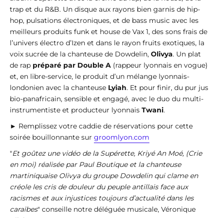
trap et du R&B. Un disque aux rayons bien garnis de hip-
hop, pulsations électroniques, et de bass music avec les
meilleurs produits funk et house de Vax 1, des sons frais de
l’univers électro d’Izen et dans le rayon fruits exotiques, la
voix sucrée de la chanteuse de Dowdelin,
Olivya
. Un plat
de rap
préparé par Double A
(rappeur lyonnais en vogue)
et, en libre-service, le produit d’un mélange lyonnais-
londonien avec la chanteuse
Lyiah
. Et pour finir, du pur jus
bio-panafricain, sensible et engagé, avec le duo du multi-
instrumentiste et producteur lyonnais
Twani
.
► Remplissez votre caddie de réservations pour cette
soirée bouillonnante sur
groomlyon.com
"
Et goûtez une vidéo de la Supérette, Kriyé An Moé, (Crie
en moi) réalisée par Paul Boutique et la chanteuse
martiniquaise Olivya du groupe Dowdelin qui clame en
créole les cris de douleur du peuple antillais face aux
racismes et aux injustices toujours d’actualité dans les
caraïbes
" conseille notre déléguée musicale, Véronique