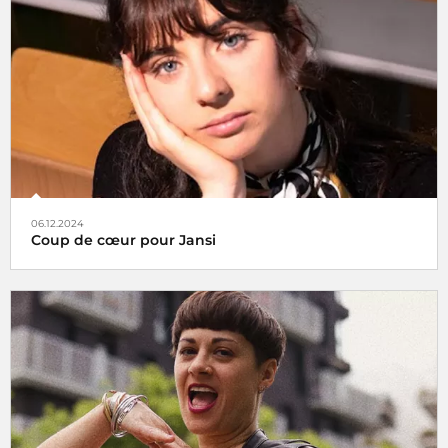
Tels des oiseaux migrateurs à partir du lundi 16 décembre
2024 retrouvez nos rubriques
Coup de cœur
et
À Suivre
,
non plus ici (sur radiofrance.com) mais là, à savoir sur la
plateforme
06.12.2024
Coup de cœur pour Jansi
Le choix de Jansi