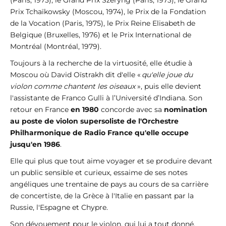
(Paris, 1973), le Grand Prix Szeryng (Paris, 1973), le Grand
Prix Tchaïkowsky (Moscou, 1974), le Prix de la Fondation
de la Vocation (Paris, 1975), le Prix Reine Elisabeth de
Belgique (Bruxelles, 1976) et le Prix International de
Montréal (Montréal, 1979).
Toujours à la recherche de la virtuosité, elle étudie à
Moscou où David Oïstrakh dit d'elle «
qu'elle joue du
violon comme chantent les oiseaux
», puis elle devient
l'assistante de Franco Gulli à l’Université d’Indiana. Son
retour en France
en 1980
concorde avec sa
nomination
au poste de violon supersoliste de l'Orchestre
Philharmonique de Radio France qu'elle occupe
jusqu'en 1986
.
Elle qui plus que tout aime voyager et se produire devant
un public sensible et curieux, essaime de ses notes
angéliques une trentaine de pays au cours de sa carrière
de concertiste, de la Grèce à l'Italie en passant par la
Russie, l'Espagne et Chypre.
Son dévouement pour le violon, qui lui a tout donné,