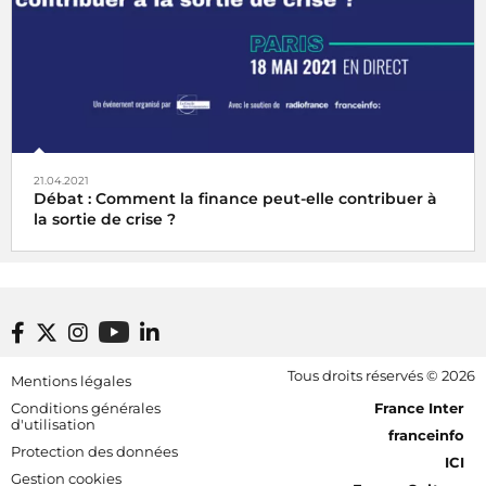
21.04.2021
Débat : Comment la finance peut-elle contribuer à
la sortie de crise ?
Le Cercle des économistes organise, avec le soutien de
Radio France et de franceinfo, une journée de débats sur
la finance, une clé pour sortir de la crise.
Footer bottom
Tous droits réservés © 2026
Mentions légales
[RDF] Pied de page - Mobile
Conditions générales
France Inter
d'utilisation
franceinfo
Protection des données
ICI
Gestion cookies