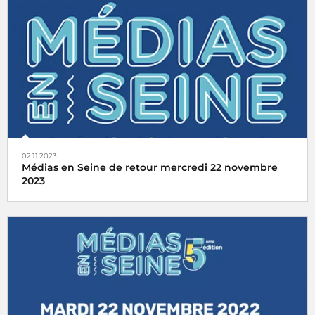
Le festival international des médias de demain sur le
thème
Médias : l’ère des défis démocratiques,
économiques & technologiques
02.11.2023
Médias en Seine de retour mercredi 22 novembre
2023
Le festival international des médias de demain poursuit
sa mission avec pour thème central :
Média : l’ère des
disruptions