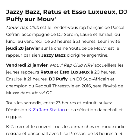
Jazzy Bazz, Ratus et Esso Luxueux, DJ
Puffy sur Mouv'
Mouv’ Rap Club
est le rendez-vous rap français de Pascal
Cefran, accompagné de DJ Serom, Laure et Ismaël, du
lundi au vendredi, de 20 heures à 21 heures. Leur invité
jeudi 20 janvier
sur la chaîne Youtube de Mouv' est le
rappeur parisien
Jazzy Bazz
d’origine argentine.
Vendredi 21 janvier
,
Mouv' Rap Club NRV
accueillera les
jeunes rappeurs
Ratus
et
Esso Luxueux
à 20 heures.
Ensuite, à 21 heures,
DJ Puffy
, un DJ Sud-Africain et
champion du Redbull Threestyle en 2016, sera l'invité de
Muxxa dans
Mouv' DJ
.
Tous les samedis, entre 23 heures et minuit, suivez
l’émission
K-Za Jam Station
et sa sélection dancehall et
reggae.
K-Za remet le couvert tous les dimanches en mode radio
reggae et dancehall avec Lise Pressac, de 13 heures à 14