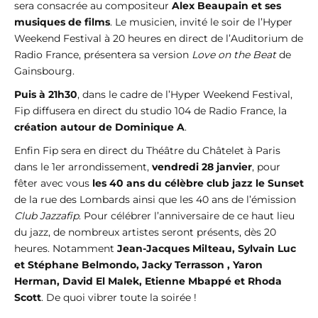
sera consacrée au compositeur
Alex Beaupain et ses
musiques de films
. Le musicien, invité le soir de l’Hyper
Weekend Festival à 20 heures en direct de l’Auditorium de
Radio France, présentera sa version
Love on the Beat
de
Gainsbourg.
Puis à 21h30
, dans le cadre de l’Hyper Weekend Festival,
Fip diffusera en direct du studio 104 de Radio France, la
création autour de Dominique A
.
Enfin Fip sera en direct du Théâtre du Châtelet à Paris
dans le 1er arrondissement,
vendredi 28 janvier
, pour
fêter avec vous
les 40 ans du célèbre club jazz le Sunset
de la rue des Lombards ainsi que les 40 ans de l’émission
Club Jazzafip
. Pour célébrer l’anniversaire de ce haut lieu
du jazz, de nombreux artistes seront présents, dès 20
heures. Notamment
Jean-Jacques Milteau, Sylvain Luc
et Stéphane Belmondo, Jacky Terrasson , Yaron
Herman, David El Malek, Etienne Mbappé et Rhoda
Scott
. De quoi vibrer toute la soirée !