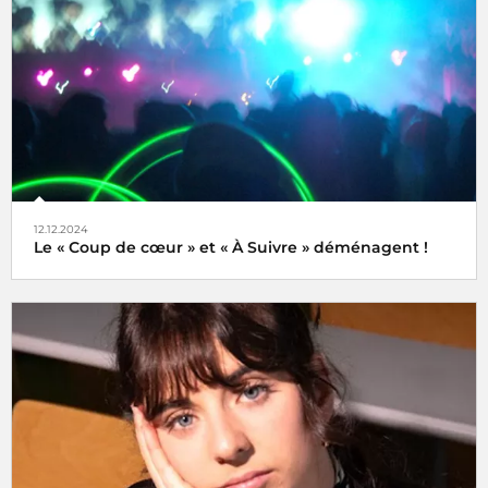
21 juin 2025
12.12.2024
Le « Coup de cœur » et « À Suivre » déménagent !
Tels des oiseaux migrateurs à partir du lundi 16 décembre
2024 retrouvez nos rubriques
Coup de cœur
et
À Suivre
,
non plus ici (sur radiofrance.com) mais là, à savoir sur la
plateforme