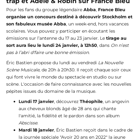
trap et Adèle & Robin sur France Bleu
Pour les fans du groupe légendaire
Abba
,
France Bleu
organise un concours destiné à découvrir Stockholm et
son fabuleux musée Abba
, un week-end, hors vacances
scolaires. Vous pouvez y participer en écoutant les
émissions sur l’antenne du 17 au 23 janvier. Le
tirage au
sort aura lieu le lundi 24 janvier, à 12h50
, dans
On n’est
pas à l’abri d'faire une bonne émission
.
Éric Bastien propose du lundi au vendredi
La Nouvelle
Scène Musicale
, de 20h à 20h30. Il reçoit chaque soir ceux
qui font vivre le monde du spectacle en studio ou sur
scène. L'occasion de faire connaissance avec les nouvelles
pépites issues du domaine de la musique.
Lundi 17 janvier
, découvrez
Théophile
, un angevin
aux cheveux blonds âgé de 28 ans qui chante
l'amitié, la fidélité et le pardon dans son album
Abscisse
.
Mardi 18 janvier
, Éric Bastien reçoit dans le cadre de
la journée spéciale "Avoir 20 ans en 2022" la jeune