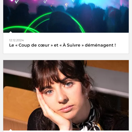
12.12.2024
Le « Coup de cœur » et « À Suivre » déménagent !
Tels des oiseaux migrateurs à partir du lundi 16 décembre
2024 retrouvez nos rubriques
Coup de cœur
et
À Suivre
,
non plus ici (sur radiofrance.com) mais là, à savoir sur la
plateforme