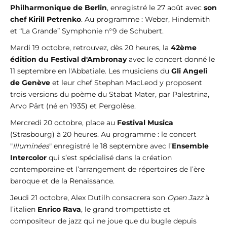
Philharmonique de Berlin
, enregistré le 27 août avec
son
chef Kirill Petrenko
. Au programme : Weber, Hindemith
et “La Grande” Symphonie n°9 de Schubert.
Mardi 19 octobre, retrouvez, dès 20 heures, la
42ème
édition du Festival d'Ambronay
avec le concert donné le
11 septembre en l'Abbatiale. Les musiciens du
Gli Angeli
de Genève
et leur chef Stephan MacLeod y proposent
trois versions du poème du Stabat Mater, par Palestrina,
Arvo Pärt (né en 1935) et Pergolèse.
Mercredi 20 octobre, place au
Festival Musica
(Strasbourg) à 20 heures. Au programme : le concert
"
Illuminées
" enregistré le 18 septembre avec l’
Ensemble
Intercolor
qui s’est spécialisé dans la création
contemporaine et l’arrangement de répertoires de l’ère
baroque et de la Renaissance.
Jeudi 21 octobre, Alex Dutilh consacrera son
Open Jazz
à
l’italien
Enrico Rava
, le grand trompettiste et
compositeur de jazz qui ne joue que du bugle depuis