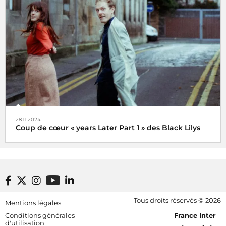
Veni, vidi, vici !
28.11.2024
Coup de cœur « years Later Part 1 » des Black Lilys
Black Lilys, une caresse magique et émotionnelle pop
folk
De Véronique Hilaire déléguée musicale de
Footer bottom
Tous droits réservés © 2026
Mentions légales
Radio France, le 2 décembre 2024
[RDF] Pied de page - Mobile
Conditions générales
France Inter
d'utilisation