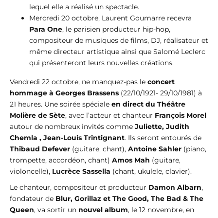
lequel elle a réalisé un spectacle.
Mercredi 20 octobre, Laurent Goumarre recevra
Para One
, le parisien producteur hip-hop,
compositeur de musiques de films, DJ, réalisateur et
même directeur artistique ainsi que Salomé Leclerc
qui présenteront leurs nouvelles créations.
Vendredi 22 octobre, ne manquez-pas le
concert
hommage à Georges Brassens
(22/10/1921- 29/10/1981) à
21 heures. Une soirée spéciale
en direct du Théâtre
Molière de Sète
, avec l’acteur et chanteur
François Morel
autour de nombreux invités comme
Juliette, Judith
Chemla , Jean-Louis Trintignant
. Ils seront entourés de
Thibaud Defever
(guitare, chant),
Antoine Sahler
(piano,
trompette, accordéon, chant)
Amos Mah
(guitare,
violoncelle),
Lucrèce Sassella
(chant, ukulele, clavier).
Le chanteur, compositeur et producteur
Damon Albarn
,
fondateur de
Blur, Gorillaz et The Good, The Bad & The
Queen
, va sortir un
nouvel album
, le 12 novembre, en