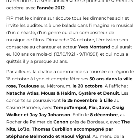
d'anecdotes. La série anniversaire se poursuit le samedi 23
octobre, avec
l'année 2012
.
FIP met le cinéma sur écoute tous les dimanches soir et
invite les auditeurs à une balade dans l’imaginaire musical
d’un cinéaste, d’un genre ou d’un compositeur de
musique de films. Dimanche 24 octobre, l’émission sera
consacrée au chanteur et acteur
Yves Montand
qui aurait
eu 100 ans ce mois-ci (13/10/1921 - 9/11/1991) et qui nous a
quittés il y a presque 30 ans.
Par ailleurs, la chaîne a commencé sa tournée en région le
16 octobre à Lyon et compte fêter ses
50 ans dans la ville
rose, Toulouse
au Métronum,
le 20 octobre
. À l’affiche :
Natacha Atlas, Mouss & Hakim, Gystère et Denuit
. Les
concerts se poursuivront
le 25 novembre
,
à Lille
au
Casino Barrière, avec
TempoTempo!, Fixi, Java, Craig
Walker et Jay Jay Johanson
. Enfin le
8 décembre
, au
Rocher de Palmer de
Cenon
près de Bordeaux, avec
The
Nits, Lo’Jo, Thomas Curbillon accompagné par
Stéphane Belmondo et Raoul Vignal
. Au menu de la