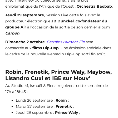
avec l’interview du collectif sénégalais le plus
emblématique de l’Afrique de l'Ouest :
Orchestra Baobab
.
Jeudi 29 septembre
, Session Live cette fois avec le
producteur électronique
JB Dunckel
,
co‐fondateur du
groupe Air
à l’occasion de la sortie de son dernier album
Carbon
.
Dimanche 2 octobre
,
Certains l'aiment Fip
sera
consacrée aux
films Hip-Hop
. Une émission spéciale dans
le cadre de la nouvelle webradio Hip-Hop sorti fin août.
Robin, Frenetik, Prince Waly, Maybow,
Lisandro Cuxi et IBE sur Mouv'
Au Studio 41, Ismaël & Elena reçoivent cette semaine de
17h à 18h45 :
Lundi 26 septembre :
Robin
;
Mardi 27 septembre :
Frenetik
;
Jeudi 29 septembre :
Prince Waly
;