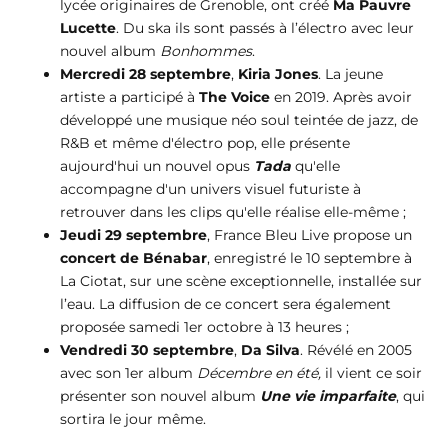
lycée originaires de Grenoble, ont créé
Ma Pauvre
Lucette
. Du ska ils sont passés à l’électro avec leur
nouvel album
Bonhommes
.
Mercredi 28 septembre
,
Kiria Jones
. La jeune
artiste a participé à
The Voice
en 2019. Après avoir
développé une musique néo soul teintée de jazz, de
R&B et même d'électro pop, elle présente
aujourd'hui un nouvel opus
Tada
qu'elle
accompagne d'un univers visuel futuriste à
retrouver dans les clips qu'elle réalise elle-même ;
Jeudi 29 septembre
, France Bleu Live propose un
concert de Bénabar
, enregistré le 10 septembre à
La Ciotat, sur une scène exceptionnelle, installée sur
l’eau. La diffusion de ce concert sera également
proposée samedi 1er octobre à 13 heures ;
Vendredi 30 septembre
,
Da Silva
. Révélé en 2005
avec son 1er album
Décembre en été,
il vient ce soir
présenter son nouvel album
Une vie imparfaite
, qui
sortira le jour même.