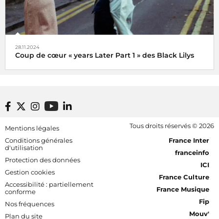
28.11.2024
Coup de cœur « years Later Part 1 » des Black Lilys
Black Lilys, une caresse magique et émotionnelle pop
folk
De Véronique Hilaire déléguée musicale de
Footer bottom
Tous droits réservés © 2026
Mentions légales
Radio France, le 2 décembre 2024
[RDF] Pied de page - Mobile
Conditions générales
France Inter
d'utilisation
franceinfo
Protection des données
ICI
Gestion cookies
France Culture
Accessibilité : partiellement
France Musique
conforme
Fip
Nos fréquences
Mouv'
Plan du site