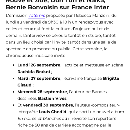
Rouve et Adé, Don Turi et Naïka,
Bernie Bonvoisin sur France Inter
L'émission
Totémic
proposée par Rebecca Manzoni, du
lundi au vendredi de 9h30 à 10 h un rendez-vous avec
celles et ceux qui font la culture d’aujourd’hui et de
demain. L’interview se déroule tantôt en studio, tantôt
dans un lieu choisi par l’invité, tantôt dans une salle de
spectacle en présence du public. Cette semaine, la
chroniqueuse musicale invite :
Lundi 26 septembre
, l’actrice et metteuse en scène
Rachida Brakni
;
Mardi 27 septembre
, l’écrivaine française
Brigitte
Giraud
;
Mercredi 28 septembre
, l’auteur de Bandes
dessinées
Bastien Vivès
;
Et
vendredi 30 septembre
, l’auteur-compositeur-
interprète
Louis Chedid
, qui a sorti un nouvel album
En noires et blanches
où il revisite son répertoire
riche de 50 ans de carrière accompagné par le