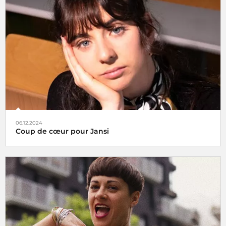
Tels des oiseaux migrateurs à partir du lundi 16 décembre
2024 retrouvez nos rubriques
Coup de cœur
et
À Suivre
,
non plus ici (sur radiofrance.com) mais là, à savoir sur la
plateforme
06.12.2024
Coup de cœur pour Jansi
Le choix de Jansi