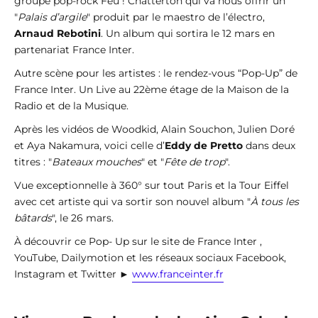
groupe pop-rock Feu ! Chatterton qui va nous offrir un
"
Palais d’argile
" produit par le maestro de l’électro,
Arnaud Rebotini
. Un album qui sortira le 12 mars en
partenariat France Inter.
Autre scène pour les artistes : le rendez-vous “Pop-Up” de
France Inter. Un Live au 22ème étage de la Maison de la
Radio et de la Musique.
Après les vidéos de Woodkid, Alain Souchon, Julien Doré
et Aya Nakamura, voici celle d’
Eddy de Pretto
dans deux
titres : "
Bateaux mouches
" et "
Fête de trop
".
Vue exceptionnelle à 360° sur tout Paris et la Tour Eiffel
avec cet artiste qui va sortir son nouvel album "
À tous les
bâtards
", le 26 mars.
À découvrir ce Pop- Up sur le site de France Inter ,
YouTube, Dailymotion et les réseaux sociaux Facebook,
Instagram et Twitter ►
www.franceinter.fr