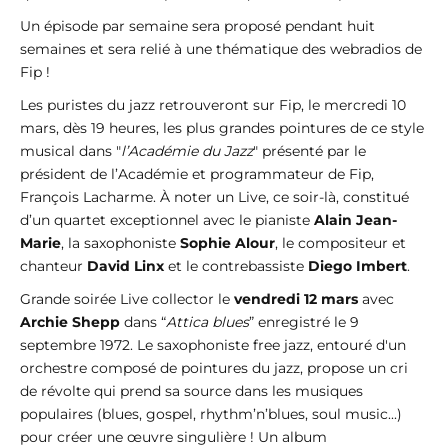
Un épisode par semaine sera proposé pendant huit
semaines et sera relié à une thématique des webradios de
Fip !
Les puristes du jazz retrouveront sur Fip, le mercredi 10
mars, dès 19 heures, les plus grandes pointures de ce style
musical dans "
l’Académie du Jazz
" présenté par le
président de l’Académie et programmateur de Fip,
François Lacharme. À noter un Live, ce soir-là, constitué
d’un quartet exceptionnel avec le pianiste
Alain Jean-
Marie
, la saxophoniste
Sophie Alour
, le compositeur et
chanteur
David Linx
et le contrebassiste
Diego Imbert
.
Grande soirée Live collector le
vendredi 12 mars
avec
Archie Shepp
dans “
Attica blues
” enregistré le 9
septembre 1972. Le saxophoniste free jazz, entouré d'un
orchestre composé de pointures du jazz, propose un cri
de révolte qui prend sa source dans les musiques
populaires (blues, gospel, rhythm’n’blues, soul music...)
pour créer une œuvre singulière ! Un album