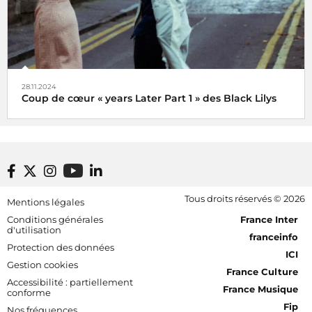
28.11.2024
Coup de cœur « years Later Part 1 » des Black Lilys
Black Lilys, une caresse magique et émotionnelle pop
folk
De Véronique Hilaire déléguée musicale de
Footer bottom
Tous droits réservés © 2026
Mentions légales
Radio France, le 2 décembre 2024
[RDF] Pied de page - Mobile
Conditions générales
France Inter
d'utilisation
franceinfo
Protection des données
ICI
Gestion cookies
France Culture
Accessibilité : partiellement
France Musique
conforme
Fip
Nos fréquences