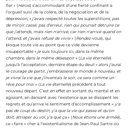
fier
» (
Héros
) s’accommodant d’une fierté confinant à
l’orgueil suivi de la colère, de la négociation et de la
dépression, «
j'avais respecté toutes les superstitions, pas
de miroir cassé, pas d'erreur, rien qui pourrait détruire ce
que j'attends, mais rien n'arrive, car rien n'arrive quand on
l'attend, et j'avais refusé de vivre
» (
Rendez-vous
), qui
bloque toute vie au point que ce vide devienne
insupportable «
je suis toujours ici, dans la même
chambre, dans le même désespoir
» (
La vie éternelle
)
jusqu’à l’acceptation, dernière étape du deuil «
alors j'aurai
le courage de partir, j'embrasserai le monde à nouveau, et
je vivrai la vie que j'inventais le soir, ce sera comme un
rêve pour moi
» (
La vie éternelle
) précédent à tout
nouveau départ. C’est en effet en sortant du mental et en
agissant, en dansant avec l’existence que se dissipent les
regrets et qu’arrive le sentiment d’accomplissement «
y'a
pas de coup du destin, y'a que la vie qui passe et qu'on
doit, attraper au vol, y'a que ça
» (
Nous étions une armée
),
ce « faire » cher à l’existentialisme de Jean-Paul Sartre où