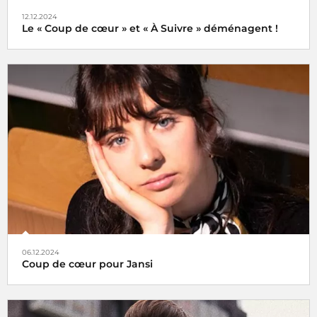
12.12.2024
Le « Coup de cœur » et « À Suivre » déménagent !
Tels des oiseaux migrateurs à partir du lundi 16 décembre
2024 retrouvez nos rubriques
Coup de cœur
et
À Suivre
,
non plus ici (sur radiofrance.com) mais là, à savoir sur la
plateforme
06.12.2024
Coup de cœur pour Jansi