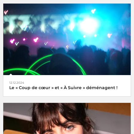
Une semaine internationale dédiée à la musique du 16 au
21 juin 2025
12.12.2024
Le « Coup de cœur » et « À Suivre » déménagent !
Tels des oiseaux migrateurs à partir du lundi 16 décembre
2024 retrouvez nos rubriques
Coup de cœur
et
À Suivre
,
non plus ici (sur radiofrance.com) mais là, à savoir sur la
plateforme