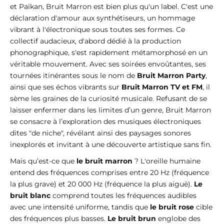
et Païkan, Bruit Marron est bien plus qu'un label. C'est une
déclaration d'amour aux synthétiseurs, un hommage
vibrant à l'électronique sous toutes ses formes. Ce
collectif audacieux, d'abord dédié à la production
phonographique, s'est rapidement métamorphosé en un
véritable mouvement. Avec ses soirées envoûtantes, ses
tournées itinérantes sous le nom de
Bruit Marron Party
,
ainsi que ses échos vibrants sur
Bruit Marron TV et FM
, il
sème les graines de la curiosité musicale. Refusant de se
laisser enfermer dans les limites d’un genre, Bruit Marron
se consacre à l’exploration des musiques électroniques
dites "de niche", révélant ainsi des paysages sonores
inexplorés et invitant à une découverte artistique sans fin.
Mais qu’est-ce que
le bruit marron
? L'oreille humaine
entend des fréquences comprises entre 20 Hz (fréquence
la plus grave) et 20 000 Hz (fréquence la plus aiguë).
Le
bruit blanc
comprend toutes les fréquences audibles
avec une intensité uniforme, tandis que
le bruit rose
cible
des fréquences plus basses.
Le bruit brun
englobe des