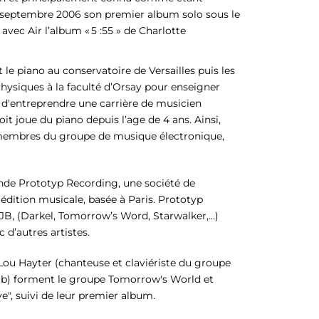
n septembre 2006 son premier album solo sous le
vec Air l’album « 5 :55 » de Charlotte
t le piano au conservatoire de Versailles puis les
ysiques à la faculté d’Orsay pour enseigner
t d'entreprendre une carrière de musicien
it joue du piano depuis l’age de 4 ans. Ainsi,
x membres du groupe de musique électronique,
nde Prototyp Recording, une société de
dition musicale, basée à Paris. Prototyp
 JB, (Darkel, Tomorrow’s Word, Starwalker,…)
 d’autres artistes.
Lou Hayter (chanteuse et claviériste du groupe
b) forment le groupe Tomorrow's World et
e", suivi de leur premier album.