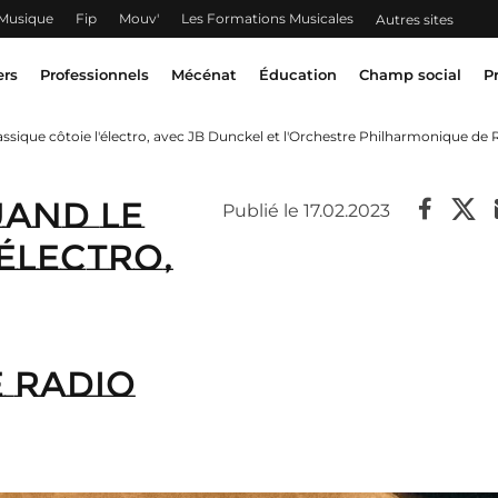
 Musique
Fip
Mouv'
Les Formations Musicales
Autres sites
ers
Professionnels
Mécénat
Éducation
Champ social
P
ssique côtoie l'électro, avec JB Dunckel et l'Orchestre Philharmonique de 
uand le
Publié le 17.02.2023
'électro,
 Radio