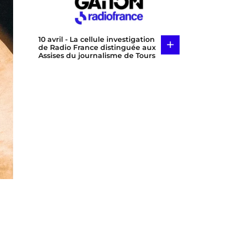
10 avril
- La cellule investigation
+
de Radio France distinguée aux
Assises du journalisme de Tours