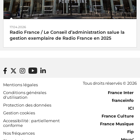
17.04.2026
Radio France / Le Conseil d’administration salue la
gestion exemplaire de Radio France en 2025
Footer bottom
Tous droits réservés © 2026
Mentions légales
[RDF] Pied de page - Mobile
Conditions générales
France Inter
d'utilisation
franceinfo
Protection des données
ICI
Gestion cookies
France Culture
Accessibilité : partiellement
France Musique
conforme
Fip
Nos fréquences
Mouv'