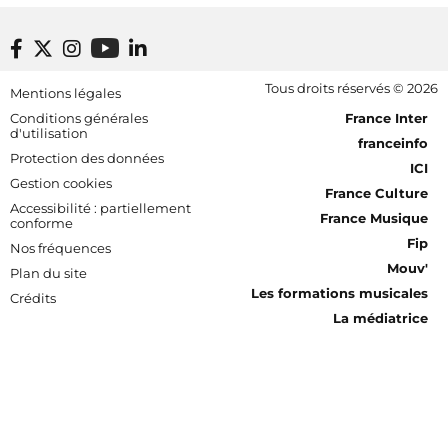
Footer bottom
Tous droits réservés © 2026
Mentions légales
[RDF] Pied de page - Mobile
Conditions générales
France Inter
d'utilisation
franceinfo
Protection des données
ICI
Gestion cookies
France Culture
Accessibilité : partiellement
France Musique
conforme
Fip
Nos fréquences
Mouv'
Plan du site
Les formations musicales
Crédits
La médiatrice