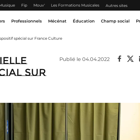
 Musique
Fip
Mouv'
Les Formations Musicales
Autres sites
ers
Professionnels
Mécénat
Éducation
Champ social
P
spositif spécial sur France Culture
ielle
Publié le 04.04.2022
écial sur