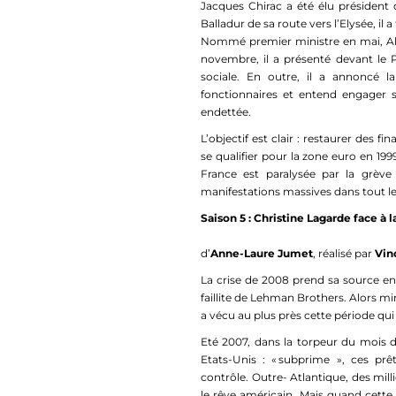
Jacques Chirac a été élu président
Balladur de sa route vers l’Elysée, il 
Nommé premier ministre en mai, Ala
novembre, il a présenté devant le 
sociale. En outre, il a annoncé l
fonctionnaires et entend engager 
endettée.
L’objectif est clair : restaurer des 
se qualifier pour la zone euro en 19
France est paralysée par la grève
manifestations massives dans tout le
Saison 5 : Christine Lagarde face à l
d’
Anne-Laure Jumet
, réalisé par
Vin
La crise de 2008 prend sa source en 
faillite de Lehman Brothers. Alors m
a vécu au plus près cette période qu
Eté 2007, dans la torpeur du mois 
Etats-Unis : « subprime », ces pr
contrôle. Outre- Atlantique, des mill
le rêve américain. Mais quand cette 