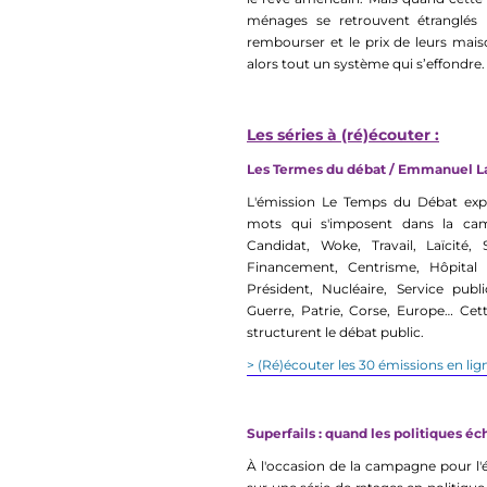
ménages se retrouvent étranglés 
rembourser et le prix de leurs mai
alors tout un système qui s’effondre.
Les séries à (ré)écouter :
Les Termes du débat / Emmanuel L
L'émission Le Temps du Débat expl
mots qui s'imposent dans la camp
Candidat, Woke, Travail, Laïcité, 
Financement, Centrisme, Hôpital pu
Président, Nucléaire, Service publ
Guerre, Patrie, Corse, Europe… Cett
structurent le débat public.
> (Ré)écouter les 30 émissions en lig
Superfails : quand les politiques é
À l'occasion de la campagne pour l'é