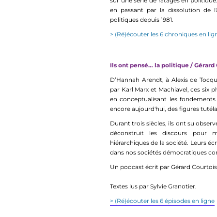
sur une série de ratages en politiqu
en passant par la dissolution de l
politiques depuis 1981.
> (Ré)écouter les 6 chroniques en lig
Ils ont pensé… la politique / Gérard
D’Hannah Arendt, à Alexis de Tocq
par Karl Marx et Machiavel, ces six p
en conceptualisant les fondements 
encore aujourd'hui, des figures tutéla
Durant trois siècles, ils ont su obser
déconstruit les discours pour 
hiérarchiques de la société. Leurs écr
dans nos sociétés démocratiques co
Un podcast écrit par Gérard Courtois, 
Textes lus par Sylvie Granotier.
> (Ré)écouter les 6 épisodes en ligne