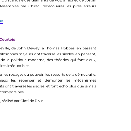
e. Du scandale des diamants de VGE à l'échec de Jospin
'Assemblée par Chirac, redécouvrez les pires erreurs
ne
 Courtois
ueville, de John Dewey, à Thomas Hobbes, en passant
hilosophes majeurs ont traversé les siècles, en pensant,
de la politique moderne, des théories qui font d'eux,
ires irréductibles.
ver les rouages du pouvoir, les ressorts de la démocratie,
mieux les repenser et démonter les mécanismes
its ont traversé les siècles, et font écho plus que jamais
ntemporaines.
réalisé par Clotilde Pivin.