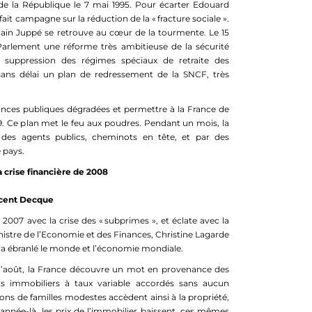
 de la République le 7 mai 1995. Pour écarter Edouard
a fait campagne sur la réduction de la « fracture sociale ».
in Juppé se retrouve au cœur de la tourmente. Le 15
Parlement une réforme très ambitieuse de la sécurité
a suppression des régimes spéciaux de retraite des
sans délai un plan de redressement de la SNCF, très
finances publiques dégradées et permettre à la France de
99. Ce plan met le feu aux poudres. Pendant un mois, la
 des agents publics, cheminots en tête, et par des
 pays.
a crise financière de 2008
cent Decque
2007 avec la crise des « subprimes », et éclate avec la
inistre de l’Economie et des Finances, Christine Lagarde
i a ébranlé le monde et l’économie mondiale.
d’août, la France découvre un mot en provenance des
êts immobiliers à taux variable accordés sans aucun
ions de familles modestes accèdent ainsi à la propriété,
année-là, les prix de l’immobilier baissent, ces mêmes