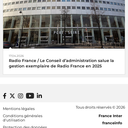
17.04.2026
Radio France / Le Conseil d’administration salue la
gestion exemplaire de Radio France en 2025
Footer bottom
Tous droits réservés © 2026
Mentions légales
[RDF] Pied de page - Mobile
Conditions générales
France Inter
d'utilisation
franceinfo
Protection des données