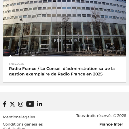
17.04.2026
Radio France / Le Conseil d’administration salue la
gestion exemplaire de Radio France en 2025
Footer bottom
Tous droits réservés © 2026
Mentions légales
[RDF] Pied de page - Mobile
Conditions générales
France Inter
d'utilisation