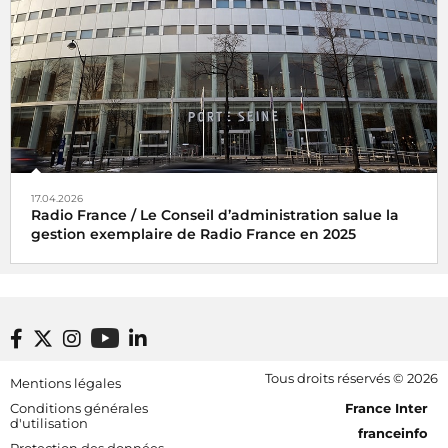
17.04.2026
Radio France / Le Conseil d’administration salue la
gestion exemplaire de Radio France en 2025
Footer bottom
Tous droits réservés © 2026
Mentions légales
[RDF] Pied de page - Mobile
Conditions générales
France Inter
d'utilisation
franceinfo
Protection des données