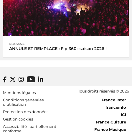
01.07.2026
ANNULE ET REMPLACE : Fip 360 : saison 2026 !
Footer bottom
Tous droits réservés © 2026
Mentions légales
[RDF] Pied de page - Mobile
Conditions générales
France Inter
d'utilisation
franceinfo
Protection des données
ICI
Gestion cookies
France Culture
Accessibilité : partiellement
France Musique
conforme