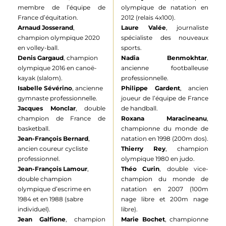
membre de l’équipe de
olympique de natation en
France d’équitation.
2012 (relais 4x100).
Arnaud Josserand
,
Laure Valée
, journaliste
champion olympique 2020
spécialiste des nouveaux
en volley-ball.
sports.
Denis Gargaud
, champion
Nadia Benmokhtar
,
olympique 2016 en canoë-
ancienne footballeuse
kayak (slalom).
professionnelle.
Isabelle Sévérino
, ancienne
Philippe Gardent
, ancien
gymnaste professionnelle.
joueur de l’équipe de France
Jacques Monclar
, double
de handball.
champion de France de
Roxana Maracineanu
,
basketball.
championne du monde de
Jean-François Bernard
,
natation en 1998 (200m dos).
ancien coureur cycliste
Thierry Rey
, champion
professionnel.
olympique 1980 en judo.
Jean-François Lamour
,
Théo Curin
, double vice-
double champion
champion du monde de
olympique d’escrime en
natation en 2007 (100m
1984 et en 1988 (sabre
nage libre et 200m nage
individuel).
libre).
Jean Galfione
, champion
Marie Bochet
, championne