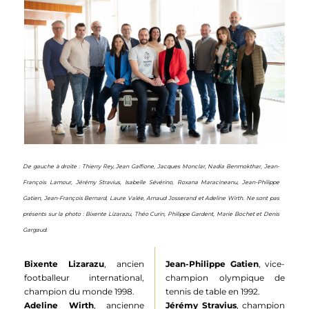
De gauche à droite : Thierry Rey, Jean Galfione, Jacques Monclar, Nadia Benmokthar, Jean-
François Lamour, Jérémy Stravius, Isabelle Sévérino, Roxana Maracineanu, Jean-Philippe
Gatien, Jean-François Bernard, Laure Valée, Arnaud Josserand et Adeline Wirth.
Ne sont pas
présents sur la photo : Bixente Lizarazu, Théo Curin, Philippe Gardent, Marie Bochet et Denis
Gargaud.
Bixente Lizarazu
, ancien
Jean-Philippe Gatien
, vice-
footballeur international,
champion olympique de
champion du monde 1998.
tennis de table en 1992.
Adeline Wirth
, ancienne
Jérémy Stravius
, champion