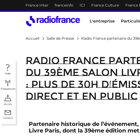
Menu-header
France Inter
franceinfo
ICI
France Culture
France
Accès direct :
Menu principal
Contenu
Menu principal
L'entreprise
Particuli
Accueil
Salle de Presse
Radio France partenaire du 39èm
Radio France part
du 39ème Salon Liv
Aide
: plus de 30h d’émi
Fréquences
direct et en public
Accès
Contact
Partenaire historique de l’événement,
Livre Paris, dont la 39ème édition met