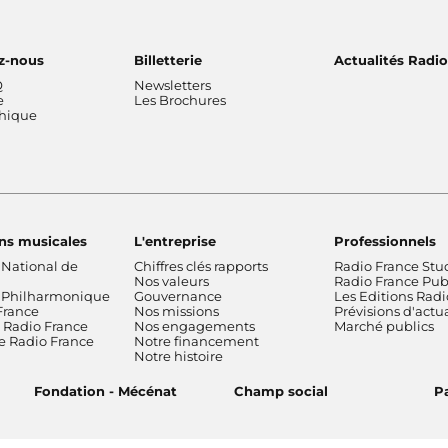
z-nous
Billetterie
Actualités Radi
Q
Newsletters
e
Les Brochures
thique
ns musicales
L'entreprise
Professionnels
 National de
Chiffres clés rapports
Radio France Stu
Nos valeurs
Radio France Publ
 Philharmonique
Gouvernance
Les Editions Radi
France
Nos missions
Prévisions d'actua
Radio France
Nos engagements
Marché publics
de Radio France
Notre financement
Notre histoire
Fondation - Mécénat
Champ social
Pa