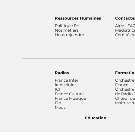
Ressources Humaines
Contacte
Politique RH
Aide - FA
Nos métiers
Médiatric
Nous rejoindre
Comité é
Radios
Formatio
France Inter
Orchestre
franceinfo
France
ICI
Orchestre
France Culture
de Radio 
France Musique
Chœur de 
Fip
Maîtrise 
Mouv'
Education