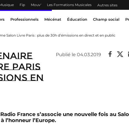
 Musique
Fip
Mouv'
Les Formations Musicales
Autres sites
ers
Professionnels
Mécénat
Éducation
Champ social
P
e Salon Livre Paris : plus de 30h d’émissions en direct et en public
enaire
Publié le 04.03.2019
re Paris
ssions en
 Radio France s’associe une nouvelle fois au Sal
 à l’honneur l’Europe.