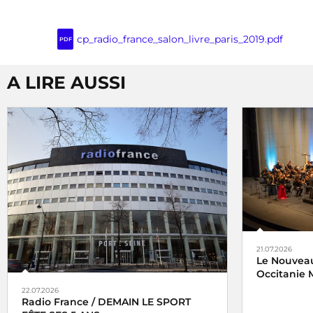
cp_radio_france_salon_livre_paris_2019.pdf
PDF
A LIRE AUSSI
21.07.2026
Le Nouveau
Occitanie M
22.07.2026
Radio France / DEMAIN LE SPORT