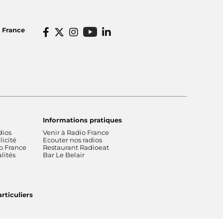
o France
Informations pratiques
dios
Venir à Radio France
icité
Ecouter nos radios
o France
Restaurant Radioeat
lités
Bar Le Belair
rticuliers