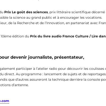
 du
Prix Le goût des sciences
, prix littéraire scientifique décerné
essible la science au grand public et à encourager les vocations.
eur, de la Recherche et de l’Innovation, en partenariat avec Fra
 : 10ème édition du
Prix du livre audio France Culture / Lire dan
 pour devenir journaliste, présentateur,
alement participer à l’atelier radio pour découvrir les coulisses 
s du direct. Au programme : lancement de sujets et de reportages
tandis que d’autres assureront la technique derrière la console po
motions d’antenne.
e.com