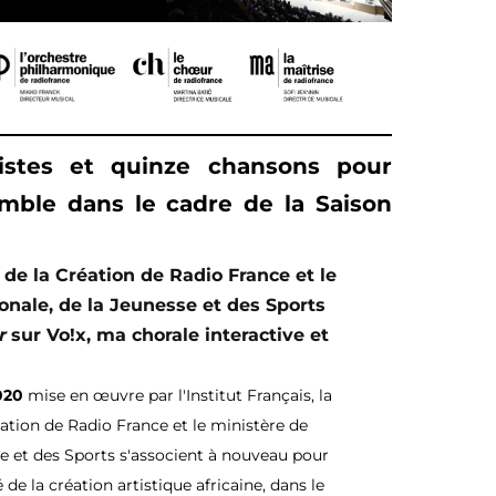
tistes et quinze chansons pour
emble dans le cadre de la Saison
t de la Création de Radio France et
le
onale, de la Jeunesse et des Sports
r
sur Vo!x, ma chorale interactive et
020
mise en œuvre
par l'Institut Français, la
éation de Radio France et le
ministère de
se et des Sports s'associent à nouveau
pour
 de la création artistique africaine,
dans le