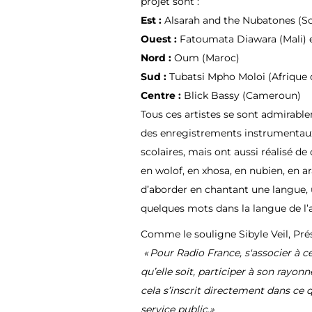
projet sont :
Est :
Alsarah and the Nubatones (S
Ouest :
Fatoumata Diawara (Mali) 
Nord :
Oum (Maroc)
Sud :
Tubatsi Mpho Moloi (Afrique 
Centre :
Blick Bassy (Cameroun)
Tous ces artistes se sont admirable
des enregistrements instrumentaux,
scolaires, mais ont aussi réalisé de
en wolof, en xhosa, en nubien, en ar
d’aborder en chantant une langue, 
quelques mots dans la langue de l’a
Comme le souligne
Sibyle Veil, Pr
« Pour Radio France, s'associer à ce
qu’elle soit, participer à son rayon
cela s’inscrit directement dans ce 
service public.»