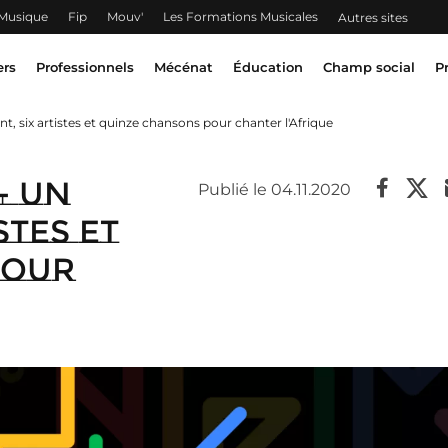
 Musique
Fip
Mouv'
Les Formations Musicales
Autres sites
ers
Professionnels
Mécénat
Éducation
Champ social
P
t, six artistes et quinze chansons pour chanter l'Afrique
- Un
Publié le 04.11.2020
stes et
pour