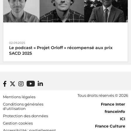
02.09.2025
Le podcast « Projet Orloff » récompensé aux prix
SACD 2025
Tanguy Blum, Christian Brugerolle et Antoine Piombino
remportent le Prix de la catégorie Radio lors de la remise
des Prix SACD 2025
Footer bottom
Tous droits réservés © 2026
Mentions légales
[RDF] Pied de page - Mobile
Conditions générales
France Inter
d'utilisation
franceinfo
Protection des données
ICI
Gestion cookies
France Culture
Accessibilité : partiellement