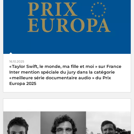
Andegue pour son reportage
La part manquante
diffusé
sur franceinfo
Le reportage
16.10.2025
« Taylor Swift, le monde, ma fille et moi » sur France
Inter mention spéciale du jury dans la catégorie
« meilleure série documentaire audio » du Prix
Europa 2025
Le podcast « Taylor Swift, le monde, ma fille et moi » de
Xavier Yvon a reçu la mention spéciale du jury dans la
catégorie « meilleure série documentaire audio » du Prix
Europa 2025