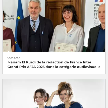
La cellule investigation de Radio France récompensée aux
Assises du journalisme de Tours
16.03.2026
Mariam El Kurdi de la rédaction de France Inter
Grand Prix AFJA 2025 dans la catégorie audiovisuelle
Le
Grand Prix AFJA du Journalisme Agricole et
Agroalimentaire 2025
catégorie audiovisuelle a été
décerné vendredi 6 juin 2025 à
Mariam El Kurdi
pour son
reportage
Vendanges en Champagne, dans l’envers du
décor