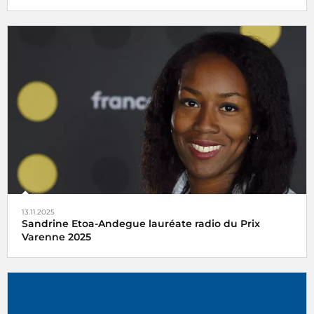
France Inter reçoit l'
Étoile Radio de la Constance dans le
succès
et l'
Étoile Classique Web radio
de l'ACPM 2025
13.11.2025
Sandrine Etoa-Andegue lauréate radio du Prix
Varenne 2025
Le Prix Varenne 2025 récompense Sandrine Etoa-