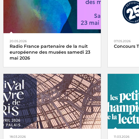
20.05.2026
07.05.2026
Radio France partenaire de la nuit
Concours T
européenne des musées samedi 23
mai 2026
Radio Franc
Talents des
Rendez-vous culturel incontournable
depuis 2005, la Nuit européenne des
musées invite chaque année le public à
découvrir les musées autrement, à travers
une programmation originale mêlant
visites, parcours, performances et
expériences inédites.
18.03.2026
11.03.2026