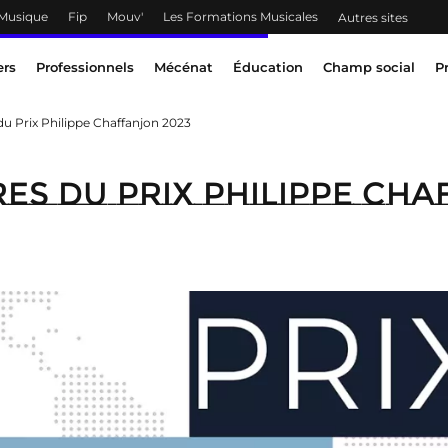
 Musique
Fip
Mouv'
Les Formations Musicales
Autres sites
ers
Professionnels
Mécénat
Éducation
Champ social
P
du Prix Philippe Chaffanjon 2023
es du Prix Philippe Ch