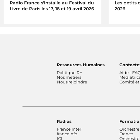
Radio France s'installe au Festival du
Les petits
Livre de Paris les 17, 18 et 19 avril 2026
2026
Radio France, premier média du livre, fait
Radio France
la part belle à la littérature et installe son
du grand jeu
studio au Grand Palais lors du Festival du
haute pour 
Livre de Paris
Ressources Humaines
Contacte
Politique RH
Aide - FA
Nos métiers
Médiatric
Nous rejoindre
Comité é
Radios
Formatio
France Inter
Orchestre
franceinfo
France
ICI
Orchestre