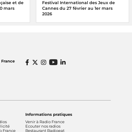
çaise et de
Festival International des Jeux de
20 mars
Cannes du 27 février au 1er mars
2026
 date de la
Radio France partenaire du Festival
International des Jeux de Cannes du 27
 la langue
février au 1er mars 2026
e célèbre le
o France
Informations pratiques
dios
Venir à Radio France
icité
Ecouter nos radios
o France
Restaurant Radioeat