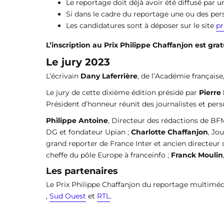
Le reportage doit déjà avoir été diffusé par un
Si dans le cadre du reportage une ou des pers
Les candidatures sont à déposer sur le site
pr
L’inscription au Prix Philippe Chaffanjon est gr
Le jury 2023
L’écrivain
Dany Laferrière
, de l’Académie française
Le jury de cette dixième édition présidé par
Pierre
Président d’honneur réunit des journalistes et per
Philippe Antoine
, Directeur des rédactions de BF
DG et fondateur Upian ;
Charlotte Chaffanjon
, Jo
grand reporter de France Inter et ancien directeu
cheffe du pôle Europe à franceinfo ;
Franck Moulin
Les partenaires
Le Prix Philippe Chaffanjon du reportage multimédi
,
Sud Ouest
et
RTL
.