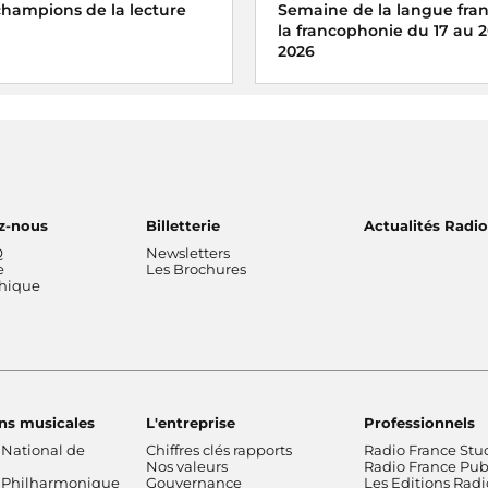
 champions de la lecture
Semaine de la langue fran
la francophonie du 17 au 
2026
 partenaire de la 14e édition
 national de lecture à voix
Organisée autour du 20 mars,
les enfants de CM1 et CM2
Journée internationale de la
Francophonie
, la Semaine de
française et de la francophoni
plaisir des mots.
z-nous
Billetterie
Actualités Radi
Q
Newsletters
e
Les Brochures
thique
ns musicales
L'entreprise
Professionnels
 National de
Chiffres clés rapports
Radio France Stu
Nos valeurs
Radio France Publ
 Philharmonique
Gouvernance
Les Editions Radi