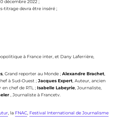
e 20 décembre 2022 ;
titrage devra être inséré ;
politique à France inter, et Dany Laferrière,
s
, Grand reporter au Monde ;
Alexandre Brachet
,
chef à Sud-Ouest ;
Jacques Expert
, Auteur, ancien
r en chef de RTL ;
Isabelle Labeyrie
, Journaliste,
neler
, Journaliste à Francetv
.
utur
, la
FNAC
,
Festival International de Journalisme