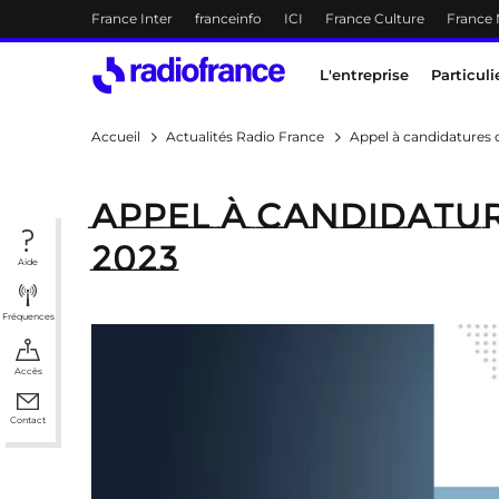
Menu-header
France Inter
franceinfo
ICI
France Culture
France
Accès direct :
Menu principal
Contenu
Menu principal
L'entreprise
Particuli
Accueil
Actualités Radio France
Appel à candidatures 
Appel à candidatur
2023
Aide
Fréquences
Accès
Contact