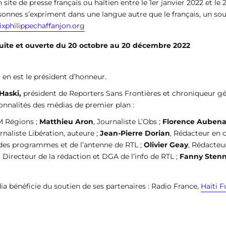
 site de presse français ou haïtien entre le 1er janvier 2022 et l
onnes s’expriment dans une langue autre que le français, un sous-
ixphilippechaffanjon.org
atuite et ouverte du 20 octobre au 20 décembre 2022
, en est le président d’honneur.
 Haski,
président de Reporters Sans Frontières et chroniqueur géo
sonnalités des médias de premier plan :
M Régions ;
Matthieu Aron
, J
ournaliste L’Obs ;
Florence Aubena
urnaliste Libération, auteure ;
Jean-Pierre Dorian
, Rédacteur en 
r des programmes et de l’antenne de RTL ;
Olivier Geay
, Rédacteu
, Directeur de la rédaction et DGA de l’info de RTL ;
Fanny Sten
a bénéficie du soutien de ses partenaires : Radio France,
Haïti F