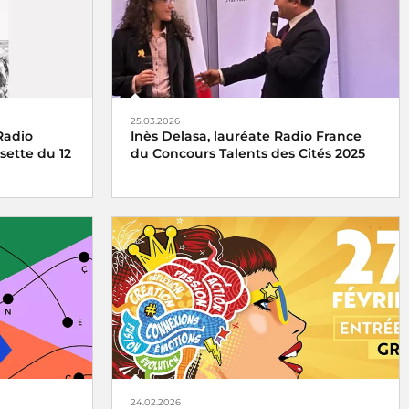
25.03.2026
Radio
Inès Delasa, lauréate Radio France
sette du 12
du Concours Talents des Cités 2025
Inès Delasa remporte le prix Radio
France du concours Talents des Cités
torique du
pour la Boîte à Outinès, son entreprise
qu'elle a fondée à Rennes
24.02.2026