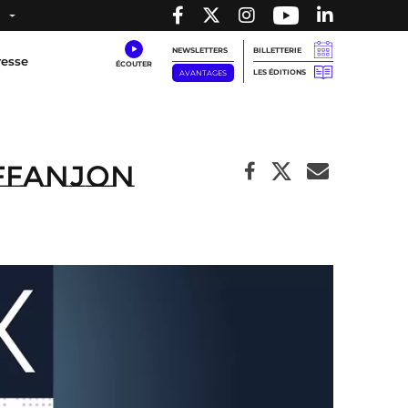
NEWSLETTERS
BILLETTERIE
resse
LES ÉDITIONS
AVANTAGES
affanjon