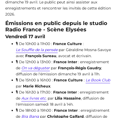
dimanche 19 avril. Le public peut ainsi assister aux
enregistrements et rencontrer les invités de cette édition
2026.
Émissions en public depuis le studio
Radio France - Scène Elysées
Vendredi 17 avril
🎙️ De 10h00 à 11h00 :
France Culture
:
Le Souffle de la pensée
par Géraldine Mosna-Savoye
avec
François Sureau
, avocat et écrivain.
🎙️ De 12h00 à 13h00 :
France Inter
: enregistrement
de
On va déguster
par
François-Régis Gaudry
,
diffusion de l'émission dimanche 19 avril à 11h.
🎙️ De 15h00 à 16h00 :
France Culture
:
Le Book Club
par
Marie Richeux
.
🎙️ De 16h30 à 17h30 :
France Inter
: enregistrement
de
Aux livres etc.
par
Lilia Hassaine
, diffusion de
l'émission samedi 18 avril à 14h.
🎙️ De 18h00 à 19h00 :
France Inter
: enregistrement
de
Big Bang
par
Christophe Galfard
, diffusion de