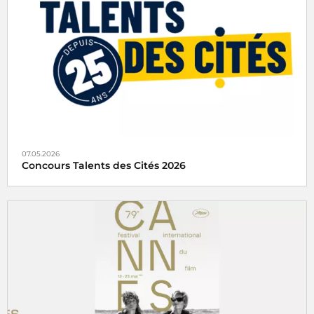
européenne des musées invite chaque année le public à
découvrir les musées autrement, à travers une
programmation originale mêlant visites, parcours,
performances et expériences inédites.
07.05.2026
Concours Talents des Cités 2026
Radio France partenaire du concours Talents des Cités
2026