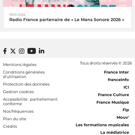
09.01.2026
Radio France partenaire de « Le Mans Sonore 2026 »
Le Mans Sonore et Radio France à l'unisson de l'innovation
audio du 17 au 25 janvier 2026
Footer bottom
Tous droits réservés © 2026
Mentions légales
[RDF] Pied de page - Mobile
Conditions générales
France Inter
d'utilisation
franceinfo
Protection des données
ICI
Gestion cookies
France Culture
Accessibilité : partiellement
France Musique
conforme
Fip
Nos fréquences
Mouv'
Plan du site
Les formations musicales
Crédits
La médiatrice