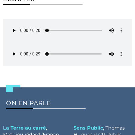
ON EN PARLE
La Terre au carré
,
Sens Public
,
Thomas
Mathieu Vidard (France
Hugues (LCP Public