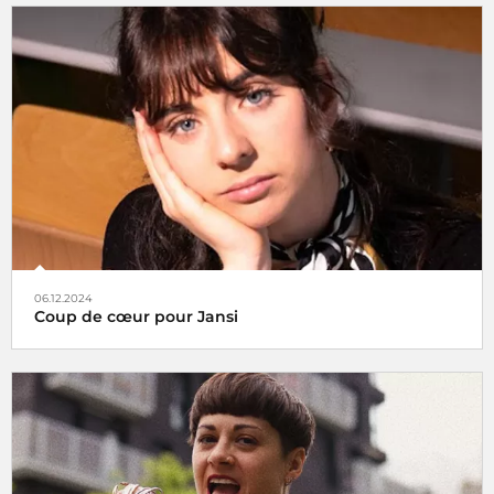
Tels des oiseaux migrateurs à partir du lundi 16 décembre
2024 retrouvez nos rubriques
Coup de cœur
et
À Suivre
,
non plus ici (sur radiofrance.com) mais là, à savoir sur la
plateforme
06.12.2024
Coup de cœur pour Jansi
Le choix de Jansi