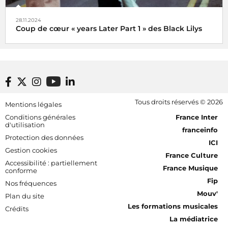
28.11.2024
Coup de cœur « years Later Part 1 » des Black Lilys
Black Lilys, une caresse magique et émotionnelle pop
folk
De Véronique Hilaire déléguée musicale de
Footer bottom
Tous droits réservés © 2026
Mentions légales
Radio France, le 2 décembre 2024
[RDF] Pied de page - Mobile
Conditions générales
France Inter
d'utilisation
franceinfo
Protection des données
ICI
Gestion cookies
France Culture
Accessibilité : partiellement
France Musique
conforme
Fip
Nos fréquences
Mouv'
Plan du site
Les formations musicales
Crédits
La médiatrice