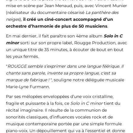
mise en scène par Jean Menaud, puis, avec Vincent Munier
(réalisateur du documentaire césarisé
La panthère des
neiges
),
il créé un ciné-concert accompagné d’un
orchestre d’harmonie de plus de 50 musiciens
.
En mai dernier, il fait paraître son 4ème album
Solo in C
minor
sorti sur son propre label, Rougge Production, avec
un unique titre de 35 minutes, à écouter de bout en bout
les yeux fermés.
"
ROUGGE semble s’exprimer dans une langue féérique. Il
chante sans parole, invente sa propre langue, c'est sa
marque de fabrique !
", souligne notre déléguée musicale
Marie-Lyne Furmann.
Par ses mélopées enveloppées d’une voix cristalline,
fragile et puissante à la fois, ce
Solo in C minor
tient du
récital imaginaire. Il résulte de la communion de
sonorités classiques, d’influences vocales rock et de
musique contemporaine portée par une simple formule
piano-voix. Un dépouillement qui va à l’essentiel et donne