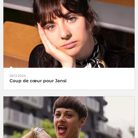
Tels des oiseaux migrateurs à partir du lundi 16 décembre
2024 retrouvez nos rubriques
Coup de cœur
et
À Suivre
,
non plus ici (sur radiofrance.com) mais là, à savoir sur la
plateforme
06.12.2024
Coup de cœur pour Jansi
Le choix de Jansi