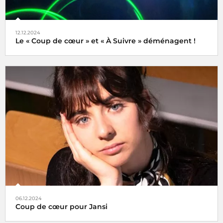
12.12.2024
Le « Coup de cœur » et « À Suivre » déménagent !
Tels des oiseaux migrateurs à partir du lundi 16 décembre
2024 retrouvez nos rubriques
Coup de cœur
et
À Suivre
,
non plus ici (sur radiofrance.com) mais là, à savoir sur la
plateforme
06.12.2024
Coup de cœur pour Jansi