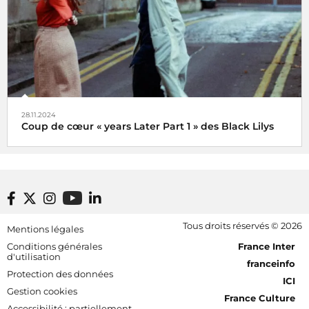
28.11.2024
Coup de cœur « years Later Part 1 » des Black Lilys
Black Lilys, une caresse magique et émotionnelle pop
folk
De Véronique Hilaire déléguée musicale de
Footer bottom
Tous droits réservés © 2026
Mentions légales
Radio France, le 2 décembre 2024
[RDF] Pied de page - Mobile
Conditions générales
France Inter
d'utilisation
franceinfo
Protection des données
ICI
Gestion cookies
France Culture
Accessibilité : partiellement