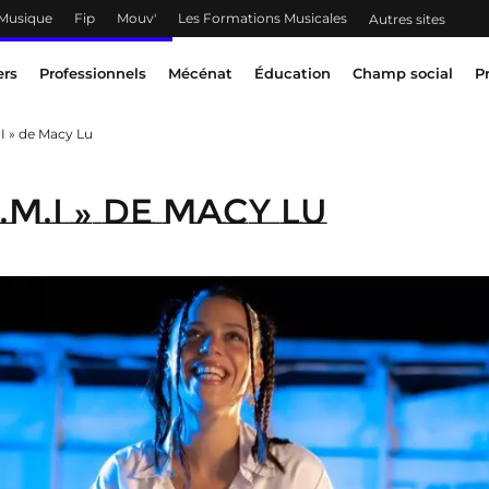
 Musique
Fip
Mouv'
Les Formations Musicales
Autres sites
ers
Professionnels
Mécénat
Éducation
Champ social
P
I » de Macy Lu
.M.I » de Macy Lu