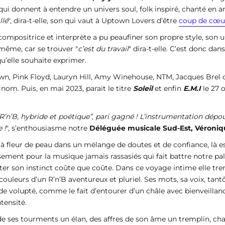
 qui donnent à entendre un univers soul, folk inspiré, chanté en an
llé
", dira-t-elle, son qui vaut à Uptown Lovers d’être
coup de cœu
 compositrice et interprète a pu peaufiner son propre style, son 
-même, car se trouver "
c’est du travail
" dira-t-elle. C’est donc dan
qu’elle souhaite exprimer.
own, Pink Floyd, Lauryn Hill, Amy Winehouse, NTM, Jacques Bre
 nom. Puis, en mai 2023, parait le titre
Soleil
et enfin
E.M.I
le 27 
“R’n’B, hybride et poétique”, pari gagné ! L’instrumentation dépo
 !
", s’enthousiasme notre
Déléguée musicale Sud-Est, Véroniqu
é à fleur de peau dans un mélange de doutes et de confiance, là e
sement pour la musique jamais rassasiés qui fait battre notre pal
outer son instinct coûte que coûte. Dans ce voyage intime elle tr
couleurs d’un R’n’B aventureux et pluriel. Ses mots, sa voix, tan
de volupté, comme le fait d’entourer d’un châle avec bienveilla
tensité.
 de ses tourments un élan, des affres de son âme un tremplin, ch