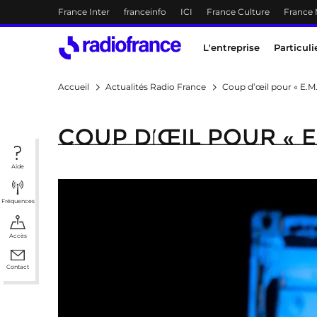
Menu-header
France Inter
franceinfo
ICI
France Culture
France
Accès direct :
Menu principal
Contenu
Menu principal
L'entreprise
Particuli
Accueil
Actualités Radio France
Coup d’œil pour « E.M.
Coup d’œil pour « E
Aide
Fréquences
Accès
Contact