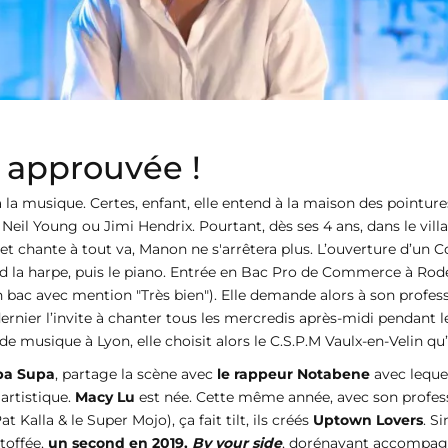
 approuvée !
 à la musique. Certes, enfant, elle entend à la maison des pointur
 Neil Young ou Jimi Hendrix. Pourtant, dès ses 4 ans, dans le villa
oix et chante à tout va, Manon ne s'arrêtera plus. L’ouverture d’
nd la harpe, puis le piano. Entrée en Bac Pro de Commerce à Rodez,
bac avec mention "Très bien"). Elle demande alors à son professeur
dernier l’invite à chanter tous les mercredis après-midi pendant l
 musique à Lyon, elle choisit alors le C.S.P.M Vaulx-en-Velin qu’e
pa Supa
, partage la scène avec
le rappeur Notabene
avec lequel
 artistique.
Macy Lu
est née. Cette même année, avec son profess
Kalla & le Super Mojo), ça fait tilt, ils créés
Uptown Lovers
. S
étoffée,
un second en 2019,
By your side
, dorénavant accompa