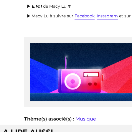
▶️
E.M.I
de Macy Lu 🔽
▶️ Macy Lu à suivre sur
Facebook
,
Instagram
et sur
Thème(s) associé(s) :
Musique