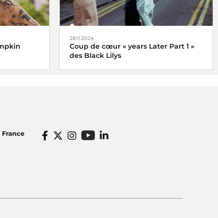
28.11.2024
umpkin
Coup de cœur « years Later Part 1 »
des Black Lilys
Black Lilys, une caresse magique et
émotionnelle pop folk
De Véronique Hilaire déléguée
musicale de Radio France, le 2
o France
décembre 2024