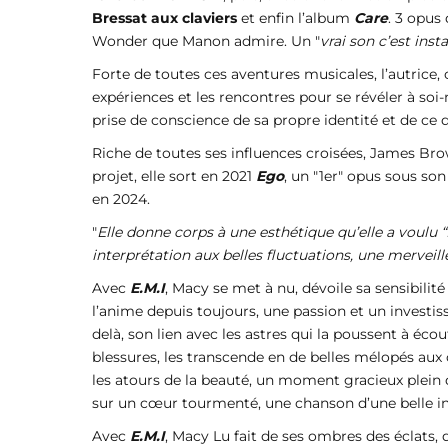
Bressat aux claviers
et enfin l’album
Care
. 3 opus
Wonder que Manon admire. Un "
vrai son c’est insta
Forte de toutes ces aventures musicales, l’autrice,
expériences et les rencontres pour se révéler à soi
prise de conscience de sa propre identité et de ce 
Riche de toutes ses influences croisées, James Br
projet, elle sort en 2021
Ego
, un "1er" opus sous son
en 2024.
"
Elle donne corps à une esthétique qu’elle a voulu 
interprétation aux belles fluctuations, une merveille
Avec
E.M.I
, Macy se met à nu, dévoile sa sensibilit
l’anime depuis toujours, une passion et un investis
delà, son lien avec les astres qui la poussent à éc
blessures, les transcende en de belles mélopés aux 
les atours de la beauté, un moment gracieux plein 
sur un cœur tourmenté, une chanson d’une belle in
Avec
E.M.I
, Macy Lu fait de ses ombres des éclats,