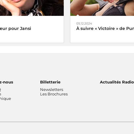
05.12.2024
ur pour Jansi
À suivre « Victoire » de P
 Jansi
Veni, vidi, vici !
z-nous
Billetterie
Actualités Radi
Q
Newsletters
e
Les Brochures
thique