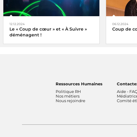
12.12.2024
06.12.2024
Le « Coup de cœur » et « À Suivre »
Coup de cœ
déménagent !
Le choix de
Tels des oiseaux migrateurs à partir du
lundi 16 décembre 2024 retrouvez nos
rubriques
Coup de cœur
et
À Suivre
, non
plus ici (sur radiofrance.com) mais là, à
savoir sur la plateforme
Ressources Humaines
Contacte
Politique RH
Aide - FA
Nos métiers
Médiatric
Nous rejoindre
Comité é