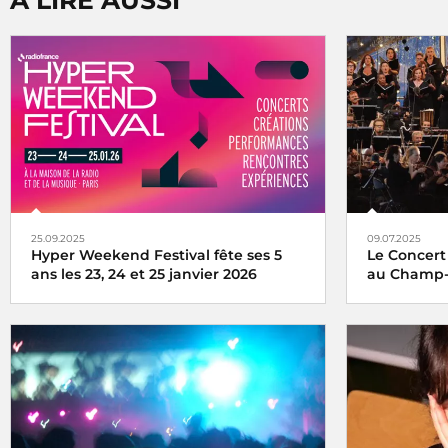
A LIRE AUSSI
25.09.2025
09.07.2025
Hyper Weekend Festival fête ses 5
Le Concert
ans les 23, 24 et 25 janvier 2026
au Champ-
l'Hyper Weekend Festival vous donne
Le Concert d
rendez-vous à la Maison de la Radio et de
au pied de l
la Musique les 23, 24 et 25 janvier 2026
direct sur F
le monde en