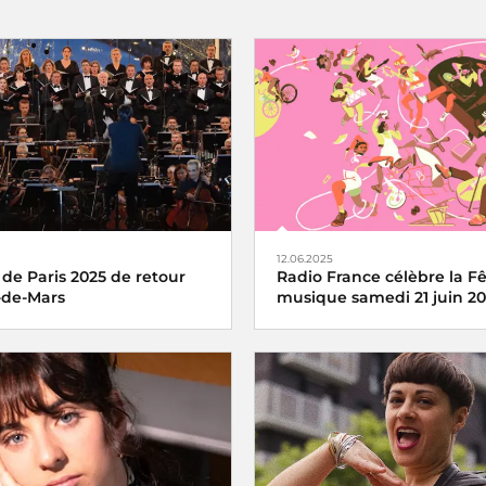
12.06.2025
 de Paris 2025 de retour
Radio France célèbre la Fê
de-Mars
musique samedi 21 juin 2
e Paris du 14 juillet revient
La fête de la musique s’écoute,
a Tour Eiffel toujours en
partage avec Radio France, sa
rance Inter, France 2 et dans
2025
tier