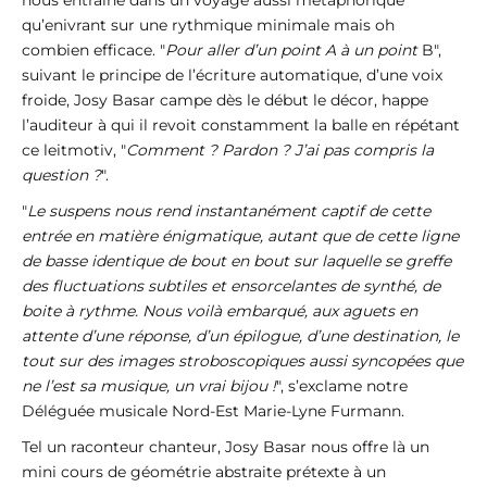
nous entraîne dans un voyage aussi métaphorique
qu’enivrant sur une rythmique minimale mais oh
combien efficace. "
Pour aller d’un point A à un point
B",
suivant le principe de l’écriture automatique, d’une voix
froide, Josy Basar campe dès le début le décor, happe
l’auditeur à qui il revoit constamment la balle en répétant
ce leitmotiv, "
Comment ? Pardon ? J’ai pas compris la
question ?
".
"
Le suspens nous rend instantanément captif de cette
entrée en matière énigmatique, autant que de cette ligne
de basse identique de bout en bout sur laquelle se greffe
des fluctuations subtiles et ensorcelantes de synthé, de
boite à rythme. Nous voilà embarqué, aux aguets en
attente d’une réponse, d’un épilogue, d’une destination, le
tout sur des images stroboscopiques aussi syncopées que
ne l’est sa musique, un vrai bijou !
", s’exclame notre
Déléguée musicale Nord-Est Marie-Lyne Furmann.
Tel un raconteur chanteur, Josy Basar nous offre là un
mini cours de géométrie abstraite prétexte à un