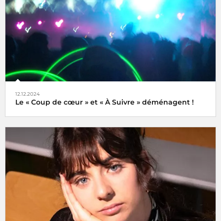
12.12.2024
Le « Coup de cœur » et « À Suivre » déménagent !
Tels des oiseaux migrateurs à partir du lundi 16 décembre
2024 retrouvez nos rubriques
Coup de cœur
et
À Suivre
,
non plus ici (sur radiofrance.com) mais là, à savoir sur la
plateforme