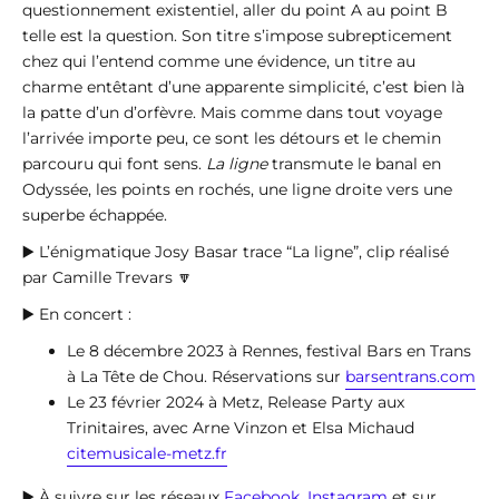
questionnement existentiel, aller du point A au point B
telle est la question. Son titre s’impose subrepticement
chez qui l’entend comme une évidence, un titre au
charme entêtant d’une apparente simplicité, c’est bien là
la patte d’un d’orfèvre. Mais comme dans tout voyage
l’arrivée importe peu, ce sont les détours et le chemin
parcouru qui font sens.
La ligne
transmute le banal en
Odyssée, les points en rochés, une ligne droite vers une
superbe échappée.
▶️ L’énigmatique Josy Basar trace “La ligne”, clip réalisé
par Camille Trevars 🔽
▶️ En concert :
Le 8 décembre 2023 à Rennes, festival Bars en Trans
à La Tête de Chou. Réservations sur
barsentrans.com
Le 23 février 2024 à Metz, Release Party aux
Trinitaires, avec Arne Vinzon et Elsa Michaud
citemusicale-metz.fr
▶️ À suivre sur les réseaux
Facebook
,
Instagram
et sur