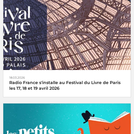
Inès Delasa remporte le prix Radio France du concours
Talents des Cités pour la Boîte à Outinès, son entreprise
qu'elle a fondée à Rennes
18.03.2026
Radio France s'installe au Festival du Livre de Paris
les 17, 18 et 19 avril 2026
Radio France, premier média du livre, fait la part belle à la
littérature et installe son studio au Grand Palais lors du
Festival du Livre de Paris