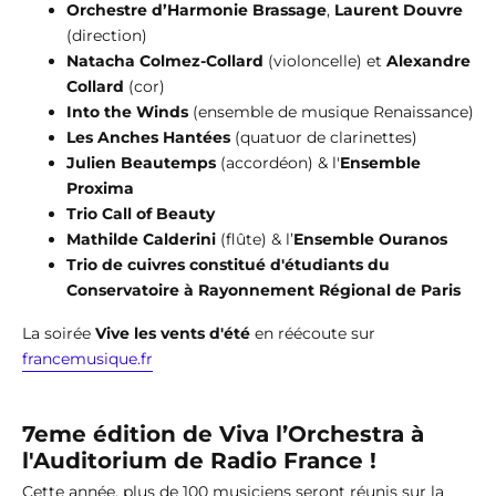
Orchestre d’Harmonie Brassage
,
Laurent Douvre
(direction)
Natacha Colmez-Collard
(violoncelle) et
Alexandre
Collard
(cor)
Into the Winds
(ensemble de musique Renaissance)
Les Anches Hantées
(quatuor de clarinettes)
Julien Beautemps
(accordéon) & l'
Ensemble
Proxima
Trio Call of Beauty
Mathilde Calderini
(flûte) & l’
Ensemble Ouranos
Trio de cuivres constitué d'étudiants du
Conservatoire à Rayonnement Régional de Paris
La soirée
Vive les vents d'été
en réécoute sur
francemusique.fr
7eme édition de Viva l’Orchestra à
l'Auditorium de Radio France !
Cette année, plus de 100 musiciens seront réunis sur la