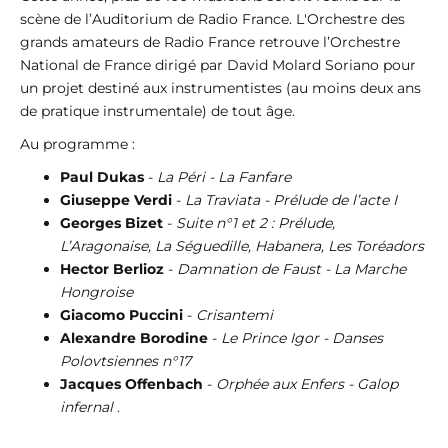
scène de l’Auditorium de Radio France. L'Orchestre des
grands amateurs de Radio France retrouve l’Orchestre
National de France dirigé par David Molard Soriano pour
un projet destiné aux instrumentistes (au moins deux ans
de pratique instrumentale) de tout âge.
Au programme :
Paul Dukas
-
La Péri - La Fanfare
Giuseppe Verdi
-
La Traviata - Prélude de l’acte I
Georges Bizet
-
Suite n°1 et 2 : Prélude,
L’Aragonaise, La Séguedille, Habanera, Les Toréadors
Hector Berlioz
-
Damnation de Faust - La Marche
Hongroise
Giacomo Puccini
-
Crisantemi
Alexandre Borodine
-
Le Prince Igor - Danses
Polovtsiennes n°17
Jacques Offenbach
-
Orphée aux Enfers - Galop
infernal
.