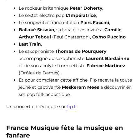
Le rockeur britannique
Peter Doherty
,
Le sextet électro pop
L'Impératrice
,
Le songwriter franco-italien
Piers Faccini
,
Ballaké Sissoko
, sa kora et ses invités :
Camille
,
Arthur Teboul
(Feu! Chatterton),
Oxmo Puccino
,
Last Train
,
Le saxophoniste
Thomas de Pourquery
accompagné du saxophoniste
Laurent Bardainne
et de son acolyte trompettiste
Fabrice Martinez
(Drôles de Dames).
Et pour compléter cette affiche, Fip recevra la toute
jeune et captivante
Meskerem Mees
à découvrir en
set pop folk acoustique.
Un concert en réécoute sur
fip.fr
France Musique fête la musique en
fanfare