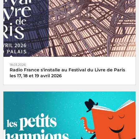
Talents des Cités pour la Boîte à Outinès, son entreprise
qu'elle a fondée à Rennes
18.03.2026
Radio France s'installe au Festival du Livre de Paris
les 17, 18 et 19 avril 2026
Radio France, premier média du livre, fait la part belle à la
littérature et installe son studio au Grand Palais lors du
Festival du Livre de Paris