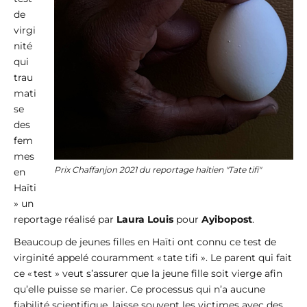
de
virgi
nité
qui
trau
mati
se
des
fem
mes
Prix Chaffanjon 2021 du reportage haïtien "Tate tifi"
en
Haïti
» un
reportage réalisé par
Laura Louis
pour
Ayibopost
.
Beaucoup de jeunes filles en Haïti ont connu ce test de
virginité appelé couramment « tate tifi ». Le parent qui fait
ce « test » veut s’assurer que la jeune fille soit vierge afin
qu’elle puisse se marier. Ce processus qui n’a aucune
fiabilité scientifique, laisse souvent les victimes avec des