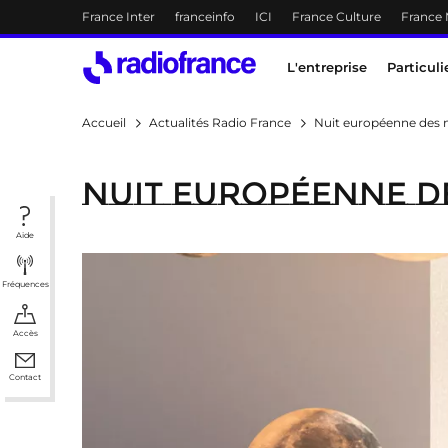
Menu-header
France Inter
franceinfo
ICI
France Culture
France
Accès direct :
Menu principal
Contenu
Menu principal
L'entreprise
Particuli
Accueil
Actualités Radio France
Nuit européenne des 
Nuit européenne de
Aide
Fréquences
Accès
Contact