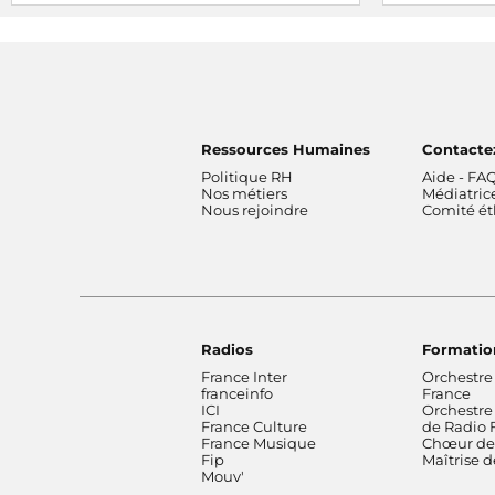
Radio France, premier média du livre, fait
Radio France
la part belle à la littérature et installe son
du grand jeu
studio au Grand Palais lors du Festival du
haute pour 
Livre de Paris
Ressources Humaines
Contacte
Politique RH
Aide - FA
Nos métiers
Médiatric
Nous rejoindre
Comité é
Radios
Formatio
France Inter
Orchestre
franceinfo
France
ICI
Orchestre
France Culture
de Radio 
France Musique
Chœur de 
Fip
Maîtrise 
Mouv'