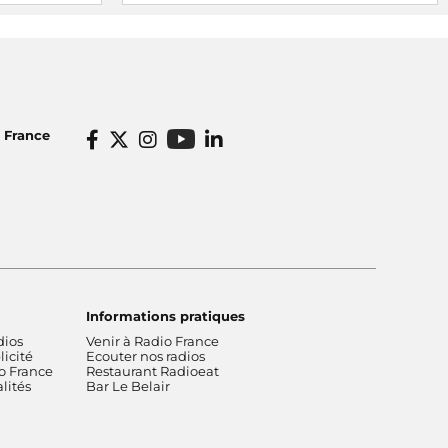
 date de la
Radio France partenaire du Festival
International des Jeux de Cannes du 27
 la langue
février au 1er mars 2026
e célèbre le
o France
Informations pratiques
dios
Venir à Radio France
icité
Ecouter nos radios
o France
Restaurant Radioeat
lités
Bar Le Belair