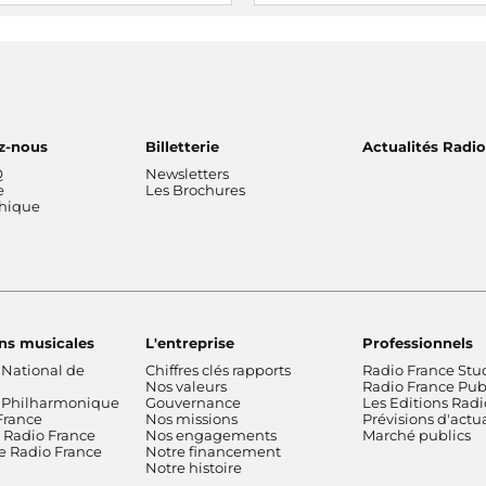
 partenaire de la 14e édition
 national de lecture à voix
Organisée autour du 20 mars,
les enfants de CM1 et CM2
Journée internationale de la
Francophonie
, la Semaine de
française et de la francophoni
plaisir des mots.
z-nous
Billetterie
Actualités Radi
Q
Newsletters
e
Les Brochures
thique
ns musicales
L'entreprise
Professionnels
 National de
Chiffres clés rapports
Radio France Stu
Nos valeurs
Radio France Publ
 Philharmonique
Gouvernance
Les Editions Radi
France
Nos missions
Prévisions d'actua
Radio France
Nos engagements
Marché publics
de Radio France
Notre financement
Notre histoire