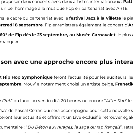
proposer deux concerts avec deux artistes internationaux :
Patt
r un bel hommage à la musique Pop en partenariat avec ARTE.
ans le cadre du partenariat avec le
festival Jazz à la Villette
le pi
rcredi 8 septembre
. Fip enregistrera également le concert d’
A
360° de Fip dès le 23 septembre, au Musée Carnavalet
, le plus
s manquer.
ison avec une approche encore plus interac
t
Hip Hop Symphonique
feront l’actualité pour les auditeurs, 
 septembre
, Mouv’ a notamment choisi un artiste belge,
Freneti
 Club
" du lundi au vendredi à 20 heures ou encore ”
After Rap
” l
lub
" de Pascal Cefran qui sera accompagné pour cette nouvelle
nteront leur actualité et offriront un Live exclusif à retrouver é
umentaire : “
Du Béton aux nuages, la saga du rap français
”, ret