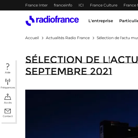
Menu-header
France Inter
franceinfo
ICI
France Culture
France
Accès direct :
Menu principal
Contenu
Menu principal
L'entreprise
Particuli
Accueil
Actualités Radio France
Sélection de l'actu mu
Sélection de l'act
septembre 2021
Aide
Fréquences
Accès
Contact