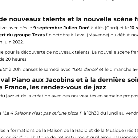
de nouveaux talents et la nouvelle scène f
ive, avec dès le
9 septembre
Julien Doré
à Alès (Gard) et le
10 
ert du groupe Texas
fin octobre à Laval (Mayenne) ou début no
n juin 2022.
age pour la découverte de nouveaux talents. La nouvelle scène f
 de 20 heures.
its
" à 20h, dansez le samedi avec
“Lets dance
” et le dimanche av
val Piano aux Jacobins et à la dernière soi
e France, les rendez-vous de jazz
 du jazz et de la création avec des nouveautés en semaine propos
 “
La 4 Saisons n’est pas qu’une pizza !
” à 12h30 du lundi au vendr
 des 4 formations de la Maison de la Radio et de la Musique (réci
Accordéon
” ou l’histoire de cet instrument qu’il aime passionné