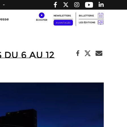
NEWSLETTERS
BILLETTERIE
resse
LES ÉDITIONS
AVANTAGES
du 6 au 12