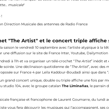
te... musicale
"
 !
on Direction Musicale des antennes de Radio France
t "The Artist" et le concert triple affiche
 la saison le vendredi 10 septembre avec l’artiste atypique à la t
ur une diffusion sur le site de France Inter, Youtube, Dailymotion 
ndredi à 11h et va organiser un télé-crochet “
The Artist
” inédit et
e soirée. Une déclinaison quotidienne de “
The Artist
”, avec des 
oposée sur France 4 par Leïla Kaddour-Boudadi ainsi que dans “
un grand concert unique, double ou triple affiche une fois par mo
 du studio 104, avec le groupe catalan
The Liminañas
, le parrain 
sicale française et francophone de Laurent Goumarre, du lundi a
rtiste vous fera découvrir les musiques qui l’accompagnent, ses c