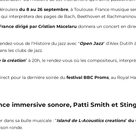
déroulera
du 8 au 26 septembre
, à Toulouse. France musique se
qui interprètera des pages de Bach, Beethoven et Rachmaninov
France dirigé par Cristian Mācelaru
donnera un concert en dire
rendez-vous de l’Histoire du jazz avec "
Open Jazz
" d’Alex Dutilh 
ns les clubs de jazz.
 la création
” à 20h, le rendez-vous où les compositeurs, interpr
irect pour la dernière soirée du
festival BBC Proms
, au Royal Ha
ce immersive sonore, Patti Smith et Sting 
r dans sa bulle musicale : “
Island de L-Acoustics creations
”
du 
ison ronde.