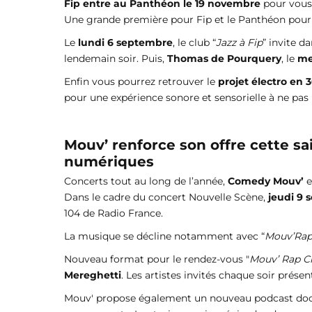
Fip entre au Panthéon le 19 novembre
pour vous 
Une grande première pour Fip et le Panthéon pou
Le
lundi 6 septembre
, le club “
Jazz à Fip
” invite d
lendemain soir. Puis,
Thomas de Pourquery
, le
me
Enfin vous pourrez retrouver le
projet électro en 
pour une expérience sonore et sensorielle à ne pa
Mouv’ renforce son offre cette sa
numériques
Concerts tout au long de l’année,
Comedy Mouv’
e
Dans le cadre du concert Nouvelle Scène,
jeudi 9
104 de Radio France.
La musique se décline notamment avec “
Mouv’Rap
Nouveau format pour le rendez-vous "
Mouv’ Rap C
Mereghetti
. Les artistes invités chaque soir prése
Mouv' propose également un nouveau podcast doc