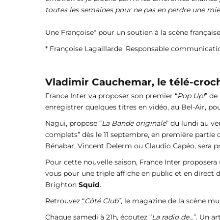
toutes les semaines pour ne pas en perdre une miet
Une Françoise* pour un soutien à la scène française
* Françoise Lagaillarde, Responsable communicati
Vladimir Cauchemar, le télé-croche
France Inter va proposer son premier “
Pop Up!
” de
enregistrer quelques titres en vidéo, au Bel-Air, po
Nagui, propose “
La Bande originale
” du lundi au ve
complets” dès le 11 septembre, en première partie d
Bénabar, Vincent Delerm ou Claudio Capéo, sera pr
Pour cette nouvelle saison, France Inter proposera 
vous pour une triple affiche en public et en direct
Brighton
Squid
.
Retrouvez “
Côté Club
”, le magazine de la scène mu
Chaque samedi à 21h, écoutez “
La radio de...
”. Un a