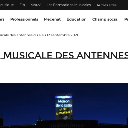
 Musique
Fip
Mouv'
Les Formations Musicales
Autres sites
ers
Professionnels
Mécénat
Éducation
Champ social
P
sicale des antennes du 6 au 12 septembre 2021
u musicale des antennes 