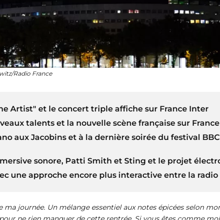
witz/Radio France
 Artist" et le concert triple affiche sur France Inter
veaux talents et la nouvelle scène française sur France
no aux Jacobins et à la dernière soirée du festival BBC
ersive sonore, Patti Smith et Sting et le projet élect
vec une approche encore plus interactive entre la radi
de ma journée. Un mélange essentiel aux notes épicées selon m
s pour ne rien manquer de cette rentrée. Si vous êtes comme mo