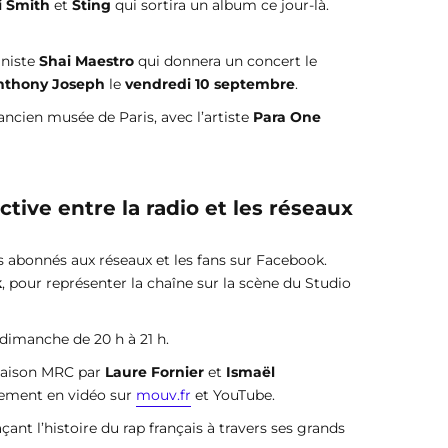
i Smith
et
Sting
qui sortira un album ce jour-là.
aniste
Shai Maestro
qui donnera un concert le
nthony Joseph
le
vendredi 10 septembre
.
 ancien musée de Paris, avec l’artiste
Para One
tive entre la radio et les réseaux
les abonnés aux réseaux et les fans sur Facebook.
k
, pour représenter la chaîne sur la scène du Studio
e dimanche de 20 h à 21 h.
 saison MRC par
Laure Fornier
et
Ismaël
galement en vidéo sur
mouv.fr
et YouTube.
raçant l’histoire du rap français à travers ses grands