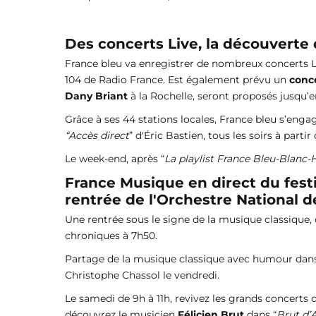
Des concerts Live, la découverte 
France bleu va enregistrer de nombreux concerts L
104 de Radio France. Est également prévu un
conc
Dany Briant
à la Rochelle, seront proposés jusqu’e
Grâce à ses 44 stations locales, France bleu s’eng
“Accès direct
” d'Éric Bastien, tous les soirs à partir
Le week-end, après “
La playlist France Bleu-Blanc-H
France Musique en direct du festi
rentrée de l'Orchestre National d
Une rentrée sous le signe de la musique classique,
chroniques à 7h50.
Partage de la musique classique avec humour dans
Christophe Chassol le vendredi.
Le samedi de 9h à 11h, revivez les grands concerts
découvrez le musicien
Félicien Brut
dans “
Brut d’