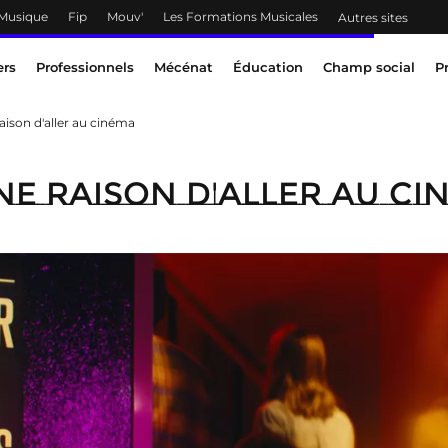
 Musique
Fip
Mouv'
Les Formations Musicales
Autres sites
ers
Professionnels
Mécénat
Éducation
Champ social
P
aison d'aller au cinéma
e raison d'aller au ci