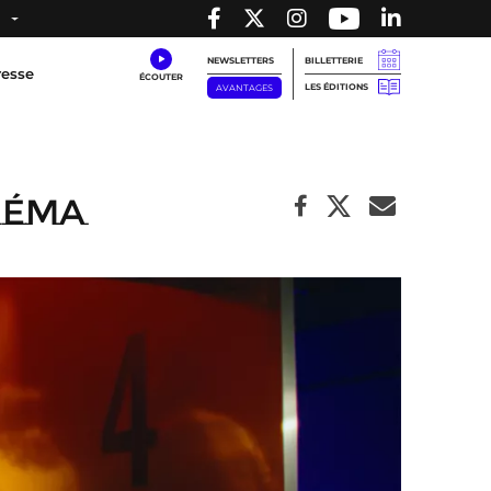
NEWSLETTERS
BILLETTERIE
resse
LES ÉDITIONS
AVANTAGES
néma