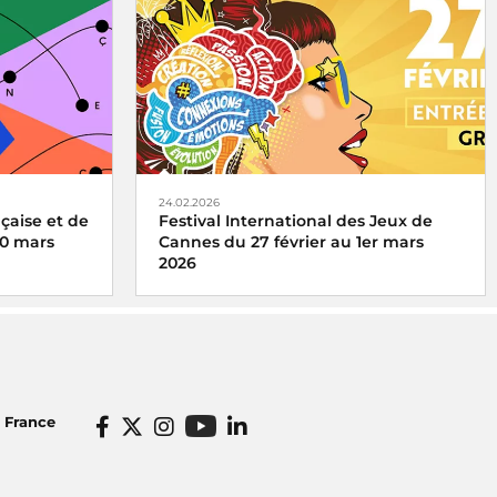
Inès Delasa remporte le prix Radio
France du concours Talents des Cités
torique du
pour la Boîte à Outinès, son entreprise
qu'elle a fondée à Rennes
24.02.2026
çaise et de
Festival International des Jeux de
20 mars
Cannes du 27 février au 1er mars
2026
 date de la
Radio France partenaire du Festival
International des Jeux de Cannes du 27
 la langue
février au 1er mars 2026
e célèbre le
o France