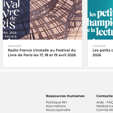
Talents des
Rendez-vous culturel incontournable
depuis 2005, la Nuit européenne des
musées invite chaque année le public à
découvrir les musées autrement, à travers
une programmation originale mêlant
visites, parcours, performances et
expériences inédites.
18.03.2026
11.03.2026
Radio France s'installe au Festival du
Les petits
Livre de Paris les 17, 18 et 19 avril 2026
2026
Radio France, premier média du livre, fait
Radio France
la part belle à la littérature et installe son
du grand jeu
studio au Grand Palais lors du Festival du
haute pour 
Livre de Paris
Ressources Humaines
Contacte
Politique RH
Aide - FA
Nos métiers
Médiatric
Nous rejoindre
Comité é