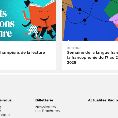
 Cités 2026
Radio France, partenaire his
Festival de Cannes
10.03.2026
 champions de la lecture
Semaine de la langue fran
la francophonie du 17 au 
2026
 partenaire de la 14e édition
 national de lecture à voix
Organisée autour du 20 mars,
les enfants de CM1 et CM2
Journée internationale de la
Francophonie
, la Semaine de
française et de la francophoni
z-nous
Billetterie
Actualités Radi
plaisir des mots.
Q
Newsletters
e
Les Brochures
thique