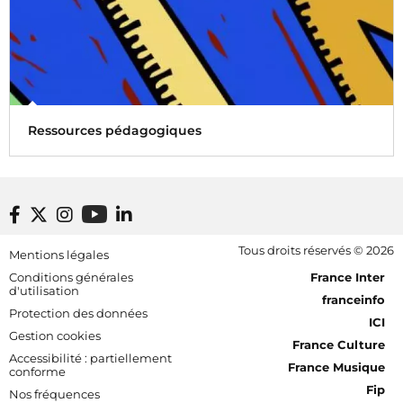
Ressources pédagogiques
Kit, webinaires et fiches pédagogiques : retrouvez tous les
outils qui pourront vous aiguiller dans la préparation de
séances personnalisées en classe.
Footer bottom
Tous droits réservés © 2026
Mentions légales
[RDF] Pied de page - Mobile
Conditions générales
France Inter
d'utilisation
franceinfo
Protection des données
ICI
Gestion cookies
France Culture
Accessibilité : partiellement
France Musique
conforme
Fip
Nos fréquences