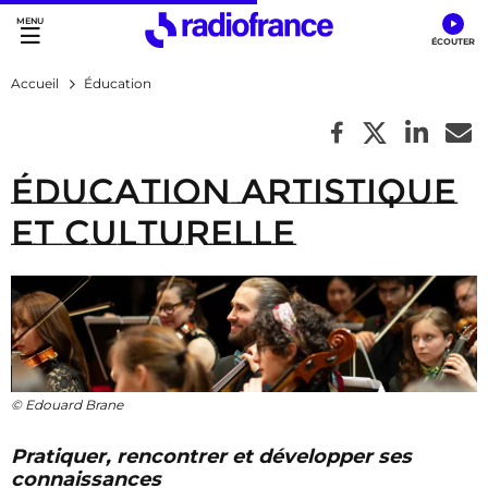
Accès direct :
Menu principal
Contenu
Accueil
Éducation
Éducation artistique
et culturelle
© Edouard Brane
Pratiquer, rencontrer et développer ses
connaissances