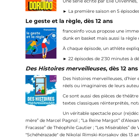
Une série écrite par Élie Olivennes,
► La première saison en 5 épisodes
Le geste et la règle, dès 12 ans
franceinfo vous propose une immersi
dunk en basket mais aussi la règle 
À chaque épisode, un athlète expli
► 22 épisodes de 2’30 minutes à d
Des Histoires merveilleuses
, dès 12 ans
Des histoires merveilleuses, d’hier 
réels ou imaginaires de leurs auteu
Ce sont aussi des pièces de théâtre 
textes classiques réinterprétés, n
Un véritable spectacle pour (re)déc
mère” de Marcel Pagnol ; “La Reine Margot” d’Alexan
Fracasse” de Théophile Gautier ; “Les Misérables” de
"Schéhérazade" de Nikolaï Rimski-Korsakov dès 13 an