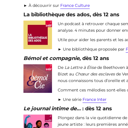
► À découvrir sur
France Culture
La bibliothèque des ados, dès 12 ans
Un podcast à retrouver chaque semai
analyse. 4 minutes pour donner envie
Utile pour aider les parents et les ad
► Une bibliothèque proposée par
F
Bémol et compagnie
, dès 12 ans
De
La Lettre à Élise
de Beethoven à
Bizet au
Chœur des esclaves
de Ver
nous connaissons tous d’oreille et 
Comment ces mélodies sont-elles de
► Une série
France Inter
Le journal intime de...
: dès 12 ans
Plongez dans la vie quotidienne de c
jeune artiste : leurs premières ann