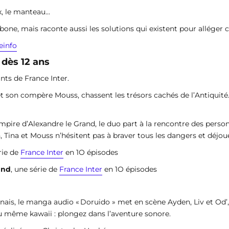
x, le manteau...
rbone, mais raconte aussi les solutions qui existent pour allége
einfo
 dès 12 ans
nts de France Inter.
, et son compère Mouss, chassent les trésors cachés de l’Antiquit
pire d’Alexandre le Grand, le duo part à la rencontre des perso
 Tina et Mouss n’hésitent pas à braver tous les dangers et déjo
rie de
France Inter
en 1O épisodes
and
, une série de
France Inter
en 1O épisodes
onais, le manga audio « Doruido » met en scène Ayden, Liv et Od
u même kawaii : plongez dans l’aventure sonore.