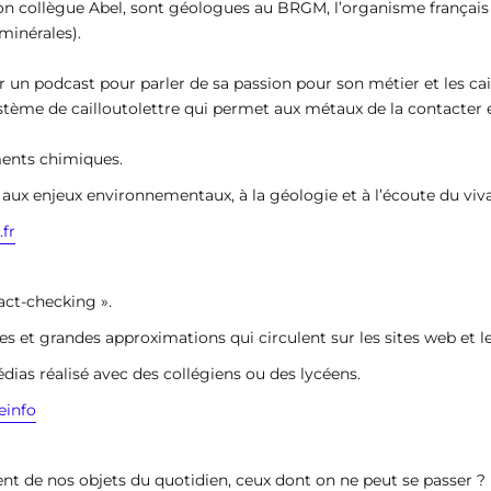
son collègue Abel, sont géologues au BRGM, l’organisme français 
minérales).
er un podcast pour parler de sa passion pour son métier et les ca
 système de cailloutolettre qui permet aux métaux de la contacter 
ments chimiques.
ns aux enjeux environnementaux, à la géologie et à l’écoute du viv
.fr
act-checking ».
es et grandes approximations qui circulent sur les sites web et l
ias réalisé avec des collégiens ou des lycéens.
einfo
ent de nos objets du quotidien, ceux dont on ne peut se passer ?