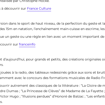
 réalisée par Christophe Hocké.
 à découvrir sur
France Culture
on dans le sport de haut niveau, de la perfection du geste et la 
des 15m en natation, l’enchaînement main-cuisse en escrime, les 
que un geste ou une règle en lien avec un moment important de s
écouvrir sur
franceinfo
et d’aujourd’hui, pour grands et petits, des créations originales 
rs.
jouées à la radio, des tableaux redessinés grâce aux sons et bruit
otamment avec le concours des formations musicales de Radio Fr
ouvrir autrement des classiques de la littérature : “La Gloire d
dre Dumas ; “La Princesse de Clèves” de Madame de La Fayette ; 
 Victor Hugo ; “Illusions perdues” d’Honoré de Balzac ; “Les enfa
s.