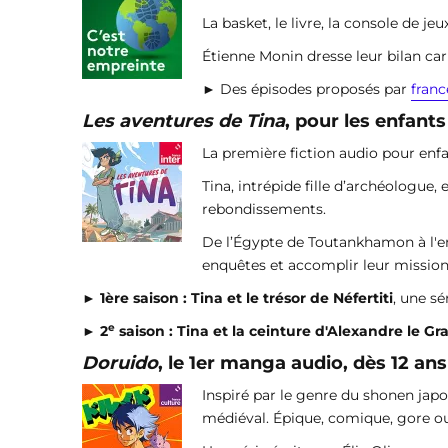
La basket, le livre, la console de jeu
Étienne Monin dresse leur bilan ca
► Des épisodes proposés par
franc
Les aventures de Tina
, pour les enfants
La première fiction audio pour enfa
Tina, intrépide fille d’archéologue
rebondissements.
De l’Égypte de Toutankhamon à l'em
enquêtes et accomplir leur mission,
►
1ère saison : Tina et le trésor de Néfertiti
, une sé
e
►
2
saison : Tina et la ceinture d'Alexandre le Gr
Doruido
, le 1er manga audio, dès 12 ans
Inspiré par le genre du shonen jap
médiéval. Épique, comique, gore o