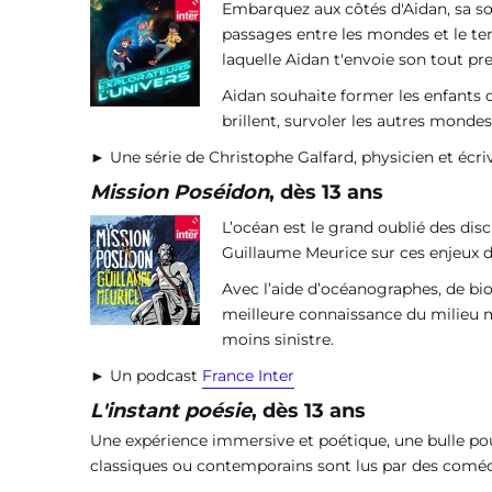
Embarquez aux côtés d'Aidan, sa sœ
passages entre les mondes et le tem
laquelle Aidan t'envoie son tout pr
Aidan souhaite former les enfants de
brillent, survoler les autres mondes
► Une série de Christophe Galfard, physicien et écriv
Mission Poséidon
, dès 13 ans
L’océan est le grand oublié des disc
Guillaume Meurice sur ces enjeux dé
Avec l’aide d’océanographes, de biol
meilleure connaissance du milieu ma
moins sinistre.
► Un podcast
France Inter
L'instant poésie
, dès 13 ans
Une expérience immersive et poétique, une bulle po
classiques ou contemporains sont lus par des comédie