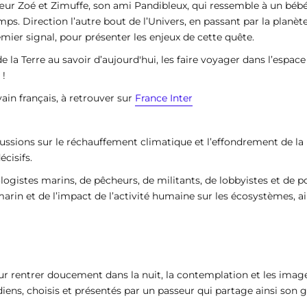
ur Zoé et Zimuffe, son ami Pandibleux, qui ressemble à un bébé 
ps. Direction l’autre bout de l’Univers, en passant par la planèt
emier signal, pour présenter les enjeux de cette quête.
 la Terre au savoir d’aujourd'hui, les faire voyager dans l’espace 
 !
ain français, à retrouver sur
France Inter
ussions sur le réchauffement climatique et l’effondrement de la bi
cisifs.
ogistes marins, de pêcheurs, de militants, de lobbyistes et de pol
rin et de l’impact de l’activité humaine sur les écosystèmes, a
ur rentrer doucement dans la nuit, la contemplation et les ima
ns, choisis et présentés par un passeur qui partage ainsi son g