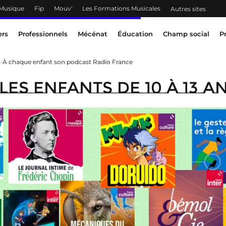
 Musique
Fip
Mouv'
Les Formations Musicales
Autres sites
ers
Professionnels
Mécénat
Éducation
Champ social
P
À chaque enfant son podcast Radio France
es enfants de 10 à 13 a