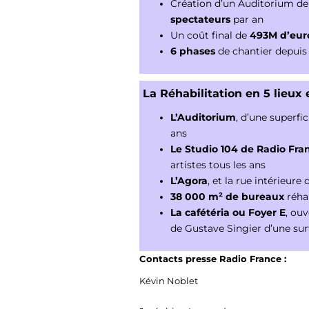
Création d’un Auditorium d
spectateurs
par an
Un coût final de
493M d’eur
6 phases
de chantier depuis
La Réhabilitation en 5 lieu
L’Auditorium
, d’une superfi
ans
Le Studio 104 de Radio Fra
artistes tous les ans
L’Agora
, et la rue intérieure
38 000 m² de bureaux
réhab
La cafétéria ou Foyer E
, ou
de Gustave Singier d’une su
Contacts presse Radio France :
Kévin Noblet