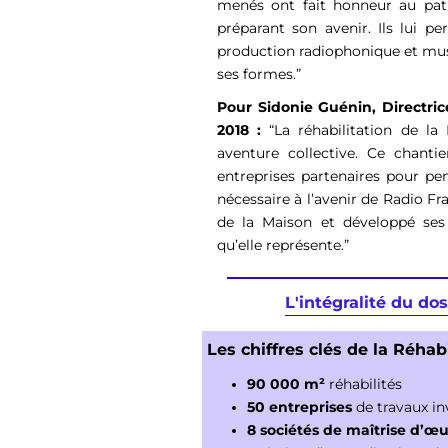
menés ont fait honneur au pat
préparant son avenir. Ils lui pe
production radiophonique et musi
ses formes.”
Pour Sidonie Guénin, Directric
2018 :
“La réhabilitation de la
aventure collective. Ce chant
entreprises partenaires pour pe
nécessaire à l’avenir de Radio Fr
de la Maison et développé ses 
qu’elle représente.”
L'intégralité du do
Les chiffres clés de la Réhabi
90 000 m²
réhabilités
50 entreprises
de travaux inv
8 sociétés de maîtrise d’œ