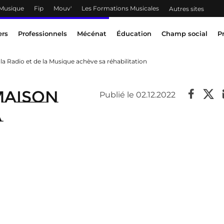
 Musique
Fip
Mouv'
Les Formations Musicales
Autres sites
ers
Professionnels
Mécénat
Éducation
Champ social
P
 Radio et de la Musique achève sa réhabilitation
Maison
Publié le 02.12.2022
a