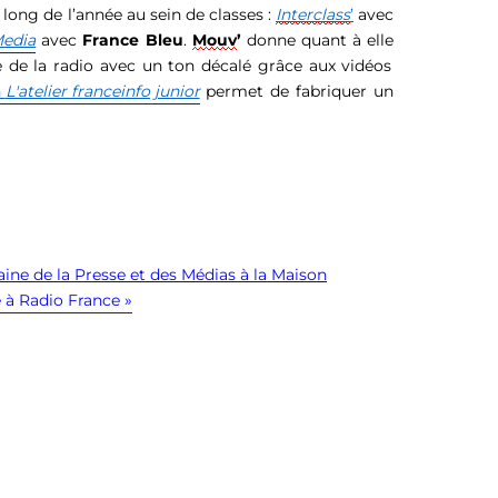
 long de l’année au sein de classes :
Interclass
’
avec
Media
avec
France Bleu
.
Mouv
’
donne
quant à elle
e de la radio avec un ton décalé grâce aux vidéos
n
L'atelier franceinfo junior
permet
de fabriquer un
ine de la Presse et des Médias à la Maison
e à Radio France »