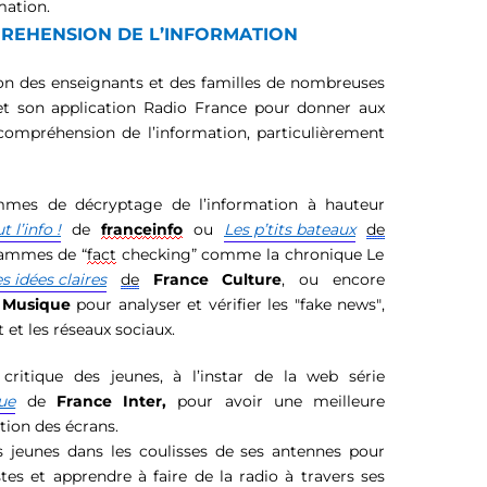
mation.
REHENSION DE L’INFORMATION
on
des enseignants et des familles
de nombreuses
et son application Radio France
pour donner aux
e compréhension
de l’information, particulièrement
mmes de décryptage de l’information
à hauteur
t l’info
!
de
franc
ei
nfo
ou
Les p’tits bateaux
de
ammes de “
fact
checking” comme la chronique Le
s idées claires
de
France Culture
,
ou encore
 Musique
pour analyser et vérifier les "fake news",
t et les réseaux sociaux.
t critique des jeunes, à l’i
nstar
de la web série
ue
de
France Inter
,
pour
a
voir une meilleure
ion des écrans.
s jeunes dans les coulisses de ses antennes pour
stes et apprendre à faire de la radio à travers ses