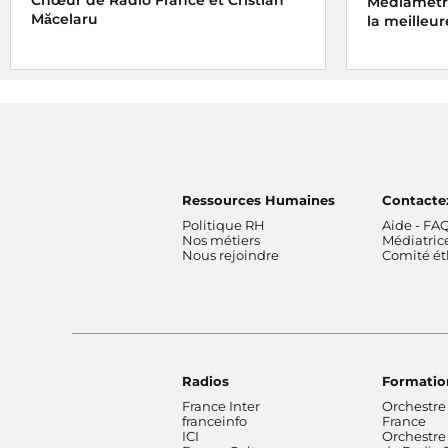
Médiamétri
Măcelaru
la meilleur
Ressources Humaines
Contacte
Politique RH
Aide - FA
Nos métiers
Médiatric
Nous rejoindre
Comité é
Radios
Formatio
France Inter
Orchestre
franceinfo
France
ICI
Orchestre