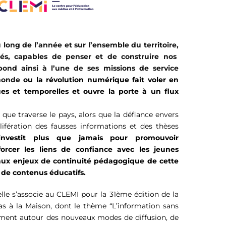
 long de l’année et sur l’ensemble du territoire
,
irés, capables de penser et de
const
r
uire nos
épond ainsi à l’u
ne
de ses
mission
s
de service
monde
ou la révolution numérique fait voler en
ues et temporelles et ouvre la porte à un flux
e
que traverse le pays
,
alors que
la défiance envers
ifération des fausses informations et des thèses
investit plus que jamais pour promouvoir
orcer les liens de confiance
avec
les jeunes
ux enjeux de continuité pédagogique de cette
 de contenus éducatifs.
elle
s’associe
au CLEMI pour
la 31
ème
édition de la
ias
à la Maison
,
dont le thème “L’information sans
ment autour des nouveaux modes de diffusion, de