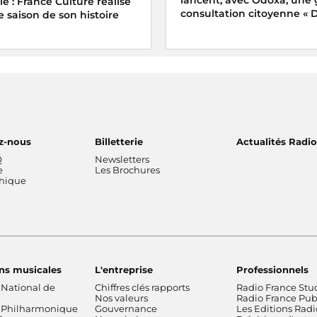
e : France Culture réalise
consultation citoyenne « Di
e saison de son histoire
z-nous
Billetterie
Actualités Radi
Q
Newsletters
e
Les Brochures
thique
ns musicales
L'entreprise
Professionnels
 National de
Chiffres clés rapports
Radio France Stu
Nos valeurs
Radio France Publ
 Philharmonique
Gouvernance
Les Editions Radi