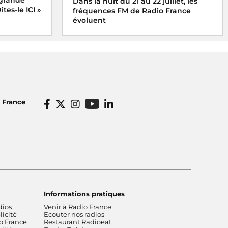
Dans la nuit du 21 au 22 juillet, les
tes-le ICI »
fréquences FM de Radio France
évoluent
o France
Informations pratiques
dios
Venir à Radio France
icité
Ecouter nos radios
o France
Restaurant Radioeat