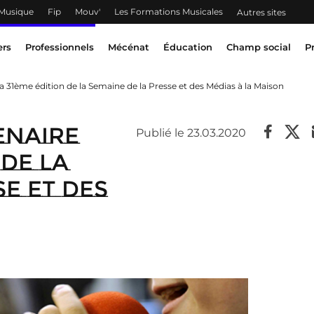
 Musique
Fip
Mouv'
Les Formations Musicales
Autres sites
ers
Professionnels
Mécénat
Éducation
Champ social
P
31ème édition de la Semaine de la Presse et des Médias à la Maison
enaire
Publié le 23.03.2020
 de la
e et des