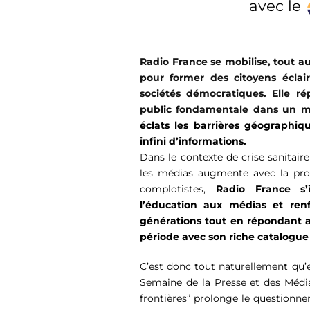
avec le
Radio France se mobilise, tout au
pour f
ormer des citoyens écla
sociétés démocratiques
. Elle r
public
fondamental
e
dans un 
éclats les barrières géographiq
infini d’informations.
Dans le contexte de crise sanitair
les médias augmente avec la prol
complotistes,
Radio France s’
l’éducation aux médias
et
renf
générations
tout en r
épond
ant
a
période
avec son riche catalogue
C’est donc tout naturellement qu
’
Semaine de la Presse et des Méd
frontières”
prolonge le questionne