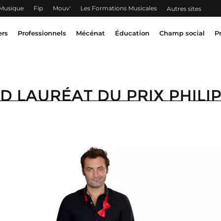
 Musique
Fip
Mouv'
Les Formations Musicales
Autres sites
ers
Professionnels
Mécénat
Éducation
Champ social
P
 lauréat du Prix Phili