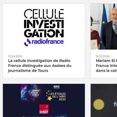
10.04.2026
16.03.2026
La cellule investigation de Radio
Mariam El 
France distinguée aux Assises du
France Int
journalisme de Tours
dans la cat
La cellule investigation de Radio France
Le
Grand Pr
récompensée aux Assises du journalisme
Agricole et 
de Tours
catégorie au
vendredi 6 j
pour son re
Champagne, 