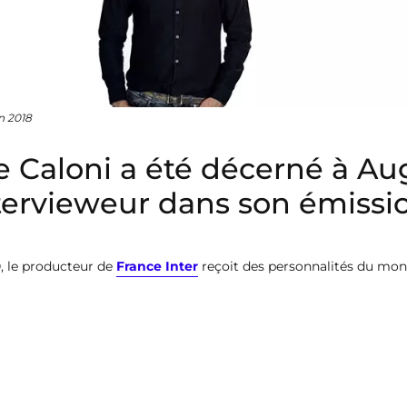
n 2018
e Caloni a été décerné à A
ntervieweur dans son émiss
0, le producteur de
France Inter
reçoit des personnalités du mond