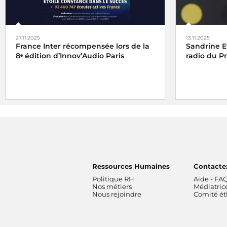
27.11.2025
13.11.2025
France Inter récompensée lors de la
Sandrine E
8ᵉ édition d’Innov’Audio Paris
radio du P
France Inter reçoit l'
Étoile Radio de la
Le Prix Var
Constance dans le succès
et l'
Étoile
Sandrine E
Classique Web radio
de l'ACPM 2025
reportage
L
franceinfo
Le reportag
Ressources Humaines
Contacte
Politique RH
Aide - FA
Nos métiers
Médiatric
Nous rejoindre
Comité é