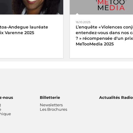
16.10.2025
toa-Andegue lauréate
L’enquête « Violences conj
rix Varenne 2025
entendez-vous dans nos
? » récompensée d'un prix
MeTooMedia 2025
enne 2025 récompense
toa-Andegue pour son
a part manquante
diffusé sur
Ariane Griessel a reçu le pri
reportage audiovisuel du pri
e
MeTooMedia pour le magazi
Interception « Violences conj
entendez-vous dans nos
campagnes ? » sur France In
z-nous
Billetterie
Actualités Radi
Q
Newsletters
e
Les Brochures
thique