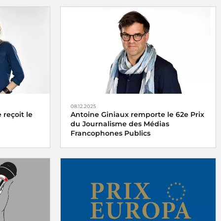
08.12.2025
reçoit le
Antoine Giniaux remporte le 62e Prix
du Journalisme des Médias
Francophones Publics
 France
Le 62e Prix du Journalisme des Médias
redi 15
Francophones Publics est décerné à
Antoine Giniaux pour Radio France