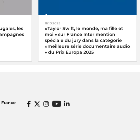
16.10.2025
ugales, les
« Taylor Swift, le monde, ma fille et
 campagnes
moi » sur France Inter mention
spéciale du jury dans la catégorie
« meilleure série documentaire audio
» du Prix Europa 2025
x du meilleur
x
Le podcast « Taylor Swift, le monde, ma
ne
fille et moi » de Xavier Yvon a reçu la
ugales, les
mention spéciale du jury dans la
catégorie « meilleure série documentaire
ter
audio » du Prix Europa 2025
o France