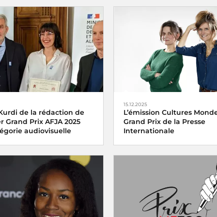
15.12.2025
Kurdi de la rédaction de
L’émission Cultures Monde 
er Grand Prix AFJA 2025
Grand Prix de la Presse
égorie audiovisuelle
Internationale
ix AFJA du Journalisme
L’émission
Cultures Monde
de
Agroalimentaire 2025
Culture a été distinguée vend
diovisuelle a été décerné
décembre 2025 par l’
uin 2025 à
Mariam El Kurdi
portage
Vendanges en
dans l’envers du décor