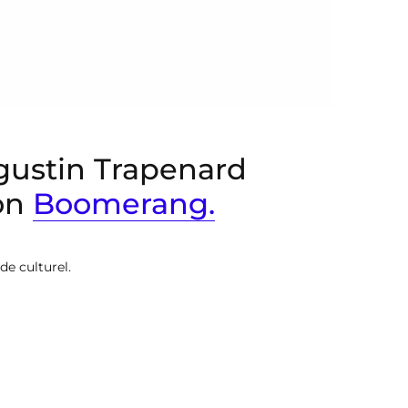
ugustin Trapenard
ion
Boomerang.
e culturel.