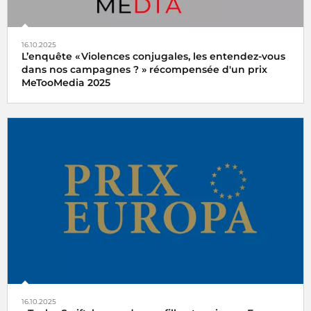
16.10.2025
L’enquête « Violences conjugales, les entendez-vous
dans nos campagnes ? » récompensée d'un prix
MeTooMedia 2025
Ariane Griessel a reçu le prix du meilleur reportage
audiovisuel du prix MeTooMedia pour le magazine
Interception « Violences conjugales, les entendez-vous
dans nos campagnes ? » sur France Inter
16.10.2025