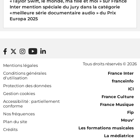
« Taylor Swift, le monde, ma fille et moi » sur France
Inter mention spéciale du jury dans la catégorie
« meilleure série documentaire audio » du Prix
Europa 2025
Le podcast « Taylor Swift, le monde, ma fille et moi » de
Xavier Yvon a reçu la mention spéciale du jury dans la
catégorie « meilleure série documentaire audio » du Prix
Europa 2025
Footer bottom
Tous droits réservés © 2026
Mentions légales
[RDF] Pied de page - Mobile
Conditions générales
France Inter
d'utilisation
franceinfo
Protection des données
ICI
Gestion cookies
France Culture
Accessibilité : partiellement
France Musique
conforme
Fip
Nos fréquences
Mouv'
Plan du site
Les formations musicales
Crédits
La médiatrice