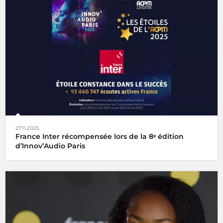
Le 62e Prix du Journalisme des Médias Francophones
Publics est décerné à Antoine Giniaux pour Radio France
27.11.2025
France Inter récompensée lors de la 8ᵉ édition
d’Innov’Audio Paris
France Inter reçoit l'
Étoile Radio de la Constance dans le
succès
et l'
Étoile Classique Web radio
de l'ACPM 2025