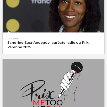
13.11.2025
Sandrine Etoa-Andegue lauréate radio du Prix
Varenne 2025
Le Prix Varenne 2025 récompense Sandrine Etoa-
Andegue pour son reportage
La part manquante
diffusé
sur franceinfo
Le reportage