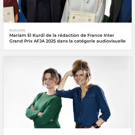
16.03.2026
Mariam El Kurdi de la rédaction de France Inter
Grand Prix AFJA 2025 dans la catégorie audiovisuelle
Le
Grand Prix AFJA du Journalisme Agricole et
Agroalimentaire 2025
catégorie audiovisuelle a été
décerné vendredi 6 juin 2025 à
Mariam El Kurdi
pour son
reportage
Vendanges en Champagne, dans l’envers du
décor