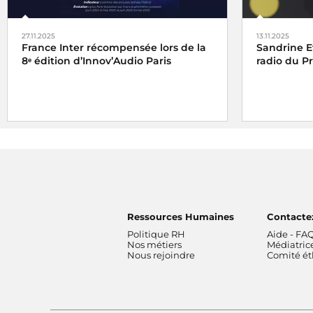
27.11.2025
13.11.2025
France Inter récompensée lors de la
Sandrine E
8ᵉ édition d’Innov’Audio Paris
radio du P
France Inter reçoit l'
Étoile Radio de la
Le Prix Var
Constance dans le succès
et l'
Étoile
Sandrine E
Classique Web radio
de l'ACPM 2025
reportage
L
franceinfo
Le reportag
Ressources Humaines
Contacte
Politique RH
Aide - FA
Nos métiers
Médiatric
Nous rejoindre
Comité é