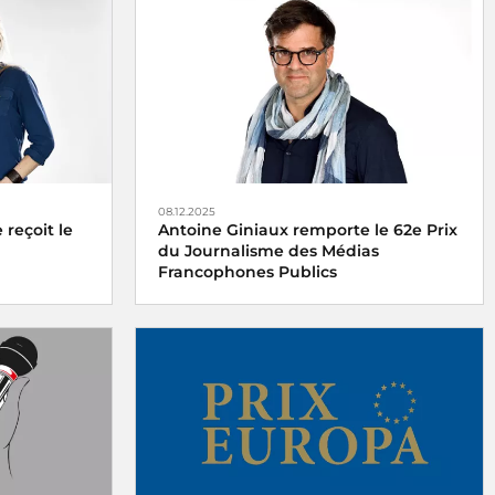
08.12.2025
reçoit le
Antoine Giniaux remporte le 62e Prix
du Journalisme des Médias
Francophones Publics
 France
Le 62e Prix du Journalisme des Médias
redi 15
Francophones Publics est décerné à
Antoine Giniaux pour Radio France