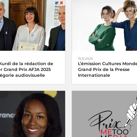
15.12.2025
Kurdi de la rédaction de
L’émission Cultures Monde 
er Grand Prix AFJA 2025
Grand Prix de la Presse
égorie audiovisuelle
Internationale
ix AFJA du Journalisme
L’émission
Cultures Monde
de
Agroalimentaire 2025
Culture a été distinguée vend
diovisuelle a été décerné
décembre 2025 par l’
uin 2025 à
Mariam El Kurdi
portage
Vendanges en
dans l’envers du décor