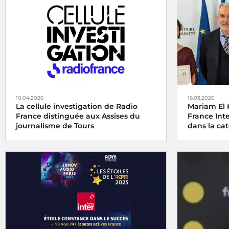
10.04.2026
16.03.2026
La cellule investigation de Radio
Mariam El 
France distinguée aux Assises du
France Int
journalisme de Tours
dans la cat
La cellule investigation de Radio France
Le
Grand Pr
récompensée aux Assises du journalisme
Agricole et 
de Tours
catégorie au
vendredi 6 j
pour son re
Champagne, 