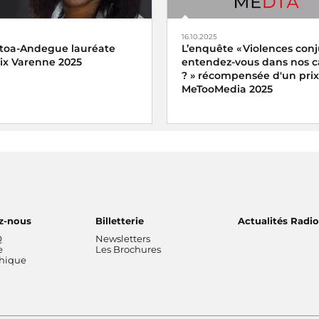
16.10.2025
toa-Andegue lauréate
L’enquête « Violences conj
rix Varenne 2025
entendez-vous dans nos
? » récompensée d'un prix
MeTooMedia 2025
enne 2025 récompense
toa-Andegue pour son
a part manquante
diffusé sur
Ariane Griessel a reçu le pri
reportage audiovisuel du pri
e
MeTooMedia pour le magazi
Interception « Violences conj
entendez-vous dans nos
campagnes ? » sur France In
z-nous
Billetterie
Actualités Radi
Q
Newsletters
e
Les Brochures
thique