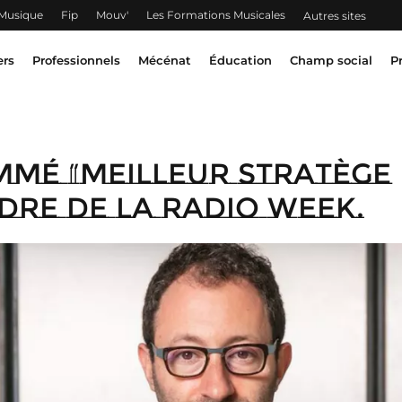
 Musique
Fip
Mouv'
Les Formations Musicales
Autres sites
ers
Professionnels
Mécénat
Éducation
Champ social
P
mmé “Meilleur Stratège
adre de la Radio Week.