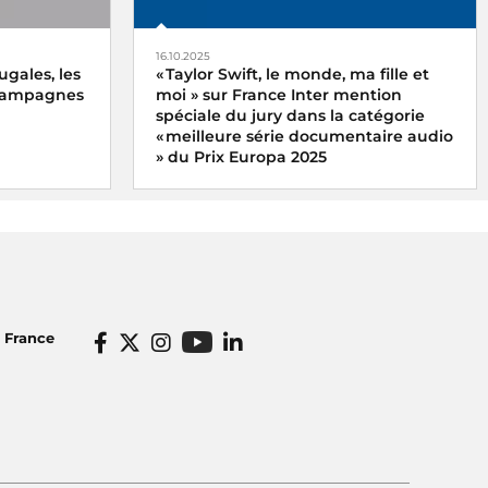
16.10.2025
ugales, les
« Taylor Swift, le monde, ma fille et
 campagnes
moi » sur France Inter mention
spéciale du jury dans la catégorie
« meilleure série documentaire audio
» du Prix Europa 2025
x du meilleur
x
Le podcast « Taylor Swift, le monde, ma
ne
fille et moi » de Xavier Yvon a reçu la
ugales, les
mention spéciale du jury dans la
catégorie « meilleure série documentaire
ter
audio » du Prix Europa 2025
o France