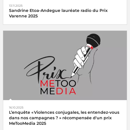
13.11.2025
Sandrine Etoa-Andegue lauréate radio du Prix
Varenne 2025
Le Prix Varenne 2025 récompense Sandrine Etoa-
Andegue pour son reportage
La part manquante
diffusé
sur franceinfo
Le reportage
16.10.2025
L’enquête « Violences conjugales, les entendez-vous
dans nos campagnes ? » récompensée d'un prix
MeTooMedia 2025