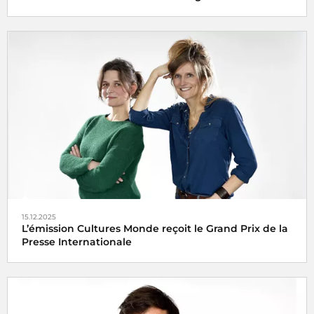
Le
Grand Prix AFJA du Journalisme Agricole et
Agroalimentaire 2025
catégorie audiovisuelle a été
décerné vendredi 6 juin 2025 à
Mariam El Kurdi
pour son
reportage
Vendanges en Champagne, dans l’envers du
décor
15.12.2025
L’émission Cultures Monde reçoit le Grand Prix de la
Presse Internationale
L’émission
Cultures Monde
de France Culture a été