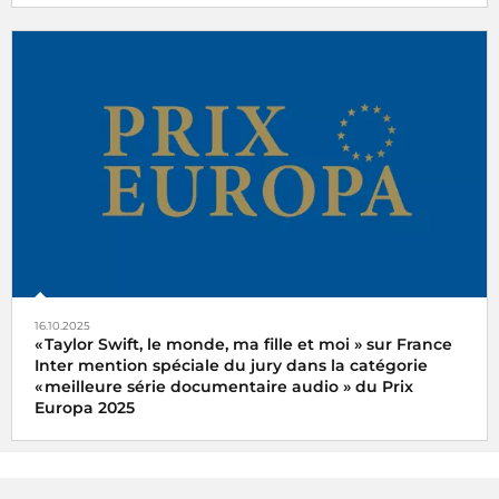
Ariane Griessel a reçu le prix du meilleur reportage
audiovisuel du prix MeTooMedia pour le magazine
Interception « Violences conjugales, les entendez-vous
dans nos campagnes ? » sur France Inter
16.10.2025
« Taylor Swift, le monde, ma fille et moi » sur France
Inter mention spéciale du jury dans la catégorie
« meilleure série documentaire audio » du Prix
Europa 2025