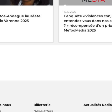
16.10.2025
toa-Andegue lauréate
L’enquête « Violences conj
rix Varenne 2025
entendez-vous dans nos
? » récompensée d'un prix
MeTooMedia 2025
enne 2025 récompense
toa-Andegue pour son
a part manquante
diffusé sur
Ariane Griessel a reçu le pri
reportage audiovisuel du pri
e
MeTooMedia pour le magazi
Interception « Violences conj
entendez-vous dans nos
campagnes ? » sur France In
z-nous
Billetterie
Actualités Radi
Q
Newsletters