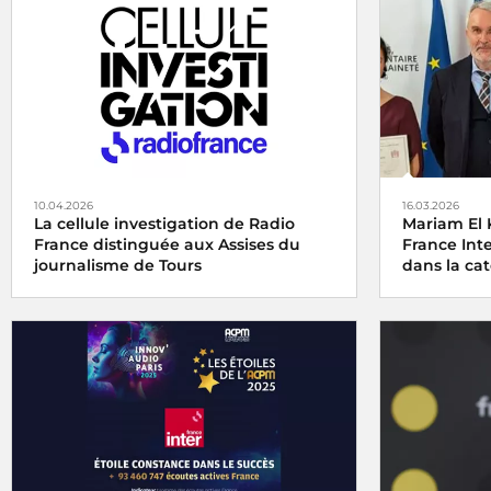
10.04.2026
16.03.2026
La cellule investigation de Radio
Mariam El 
France distinguée aux Assises du
France Int
journalisme de Tours
dans la cat
La cellule investigation de Radio France
Le
Grand Pr
récompensée aux Assises du journalisme
Agricole et 
de Tours
catégorie au
vendredi 6 j
pour son re
Champagne, 