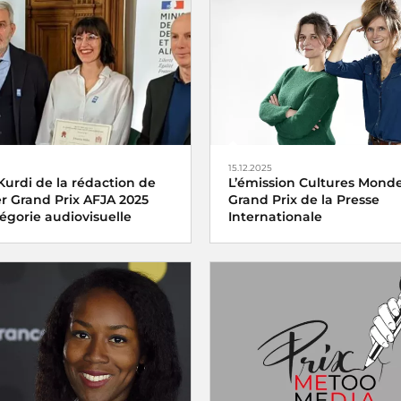
15.12.2025
Kurdi de la rédaction de
L’émission Cultures Monde 
er Grand Prix AFJA 2025
Grand Prix de la Presse
égorie audiovisuelle
Internationale
ix AFJA du Journalisme
L’émission
Cultures Monde
de
Agroalimentaire 2025
Culture a été distinguée vend
diovisuelle a été décerné
décembre 2025 par l’
uin 2025 à
Mariam El Kurdi
portage
Vendanges en
dans l’envers du décor