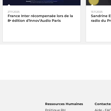
27.11.2025
13.11.2025
France Inter récompensée lors de la
Sandrine E
8ᵉ édition d’Innov’Audio Paris
radio du P
France Inter reçoit l'
Étoile Radio de la
Le Prix Var
Constance dans le succès
et l'
Étoile
Sandrine E
Classique Web radio
de l'ACPM 2025
reportage
L
franceinfo
Le reportag
Ressources Humaines
Contacte
Politique RH
Aide - FA