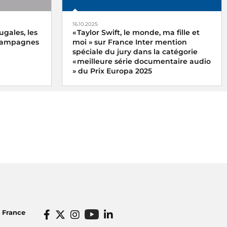
16.10.2025
ugales, les
« Taylor Swift, le monde, ma fille et
 campagnes
moi » sur France Inter mention
spéciale du jury dans la catégorie
« meilleure série documentaire audio
» du Prix Europa 2025
x du meilleur
x
Le podcast « Taylor Swift, le monde, ma
ne
fille et moi » de Xavier Yvon a reçu la
ugales, les
mention spéciale du jury dans la
catégorie « meilleure série documentaire
ter
audio » du Prix Europa 2025
o France