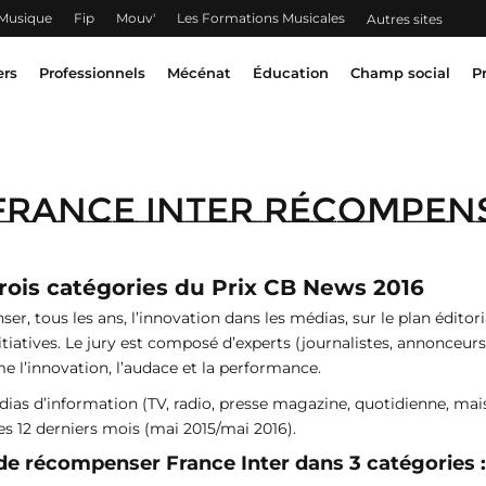
 Musique
Fip
Mouv'
Les Formations Musicales
Autres sites
ers
Professionnels
Mécénat
Éducation
Champ social
P
: France Inter récompen
rois catégories du Prix CB News 2016
, tous les ans, l’innovation dans les médias, sur le plan éditori
itiatives. Le jury est composé d’experts (journalistes, annonceur
e l’innovation, l’audace et la performance.
ias d’information (TV, radio, presse magazine, quotidienne, mais
s 12 derniers mois (mai 2015/mai 2016).
 de récompenser France Inter dans 3 catégories :