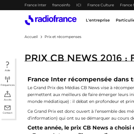
Menu-header
France Inter
franceinfo
ICI
France Culture
France
Accès direct :
Menu principal
Contenu
Menu principal
L'entreprise
Particuli
Accueil
Prix et récompenses
Prix CB news 2016 
Aide
France Inter récompensée dans t
Fréquences
Le Grand Prix des Médias CB News vise à récompenser
permettent aux meilleurs de faire émerger leurs in
Accès
monde médiatique) : il débat en profondeur et prim
Ce Grand Prix est donc ouvert à l’ensemble des méd
Contact
d’information) qui ont su se démarquer au cours de
Cette année, le prix CB News a choisi