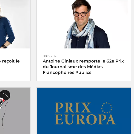
08.12.2025
reçoit le
Antoine Giniaux remporte le 62e Prix
du Journalisme des Médias
Francophones Publics
 France
Le 62e Prix du Journalisme des Médias
redi 15
Francophones Publics est décerné à
Antoine Giniaux pour Radio France