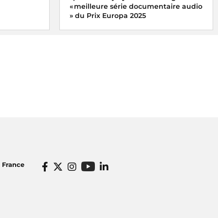
« meilleure série documentaire audio
» du Prix Europa 2025
x du meilleur
x
Le podcast « Taylor Swift, le monde, ma
ne
fille et moi » de Xavier Yvon a reçu la
ugales, les
mention spéciale du jury dans la
catégorie « meilleure série documentaire
ter
audio » du Prix Europa 2025
o France