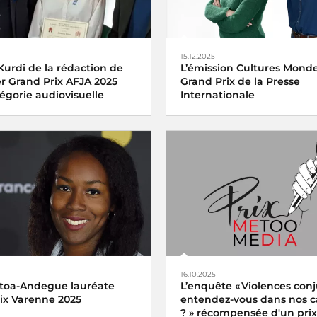
15.12.2025
Kurdi de la rédaction de
L’émission Cultures Monde 
er Grand Prix AFJA 2025
Grand Prix de la Presse
égorie audiovisuelle
Internationale
ix AFJA du Journalisme
L’émission
Cultures Monde
de
Agroalimentaire 2025
Culture a été distinguée vend
diovisuelle a été décerné
décembre 2025 par l’
uin 2025 à
Mariam El Kurdi
portage
Vendanges en
dans l’envers du décor
16.10.2025
toa-Andegue lauréate
L’enquête « Violences conj
rix Varenne 2025
entendez-vous dans nos
? » récompensée d'un prix