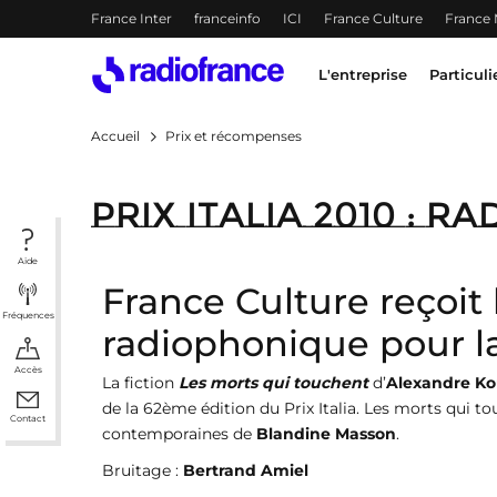
Menu-header
France Inter
franceinfo
ICI
France Culture
France
Accès direct :
Menu principal
Contenu
Menu principal
L'entreprise
Particuli
Accueil
Prix et récompenses
Prix Italia 2010 : 
Aide
France Culture reçoit l
Fréquences
radiophonique pour 
Accès
La fiction
Les morts qui touchent
d’
Alexandre Ko
de la 62ème édition du Prix Italia. Les morts qui t
Contact
contemporaines de
Blandine Masson
.
Bruitage :
Bertrand Amiel