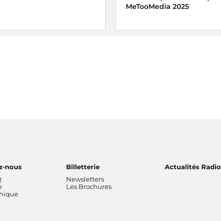
MeTooMedia 2025
enne 2025 récompense
toa-Andegue pour son
a part manquante
diffusé sur
Ariane Griessel a reçu le pri
reportage audiovisuel du pri
e
MeTooMedia pour le magazi
Interception « Violences conj
entendez-vous dans nos
campagnes ? » sur France In
z-nous
Billetterie
Actualités Radi
Q
Newsletters
e
Les Brochures
thique