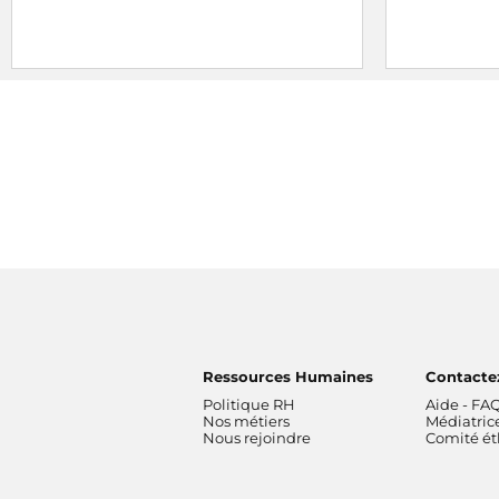
France Inter reçoit l'
Étoile Radio de la
Le Prix Var
Constance dans le succès
et l'
Étoile
Sandrine E
Classique Web radio
de l'ACPM 2025
reportage
L
franceinfo
Le reportag
Ressources Humaines
Contacte
Politique RH
Aide - FA
Nos métiers
Médiatric
Nous rejoindre
Comité é