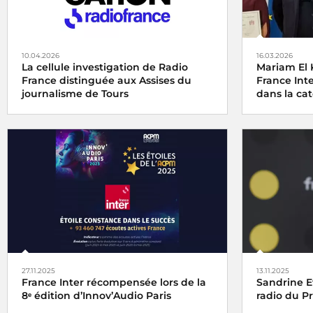
10.04.2026
16.03.2026
La cellule investigation de Radio
Mariam El 
France distinguée aux Assises du
France Int
journalisme de Tours
dans la cat
La cellule investigation de Radio France
Le
Grand Pr
récompensée aux Assises du journalisme
Agricole et 
de Tours
catégorie au
vendredi 6 j
pour son re
Champagne, 
27.11.2025
13.11.2025
France Inter récompensée lors de la
Sandrine E
8ᵉ édition d’Innov’Audio Paris
radio du P