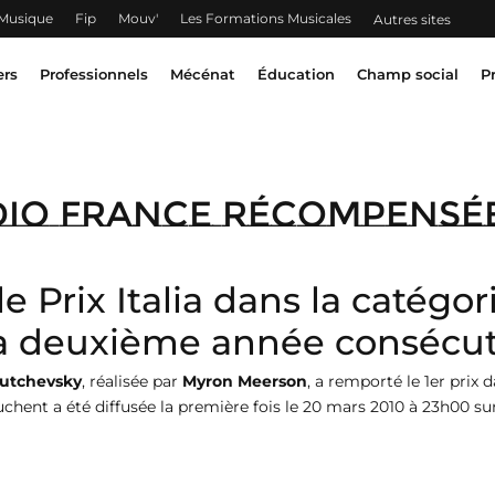
 Musique
Fip
Mouv'
Les Formations Musicales
Autres sites
ers
Professionnels
Mécénat
Éducation
Champ social
P
Radio France récompensé
e Prix Italia dans la catégori
la deuxième année consécut
utchevsky
, réalisée par
Myron Meerson
, a remporté le 1er prix 
ouchent a été diffusée la première fois le 20 mars 2010 à 23h00 s