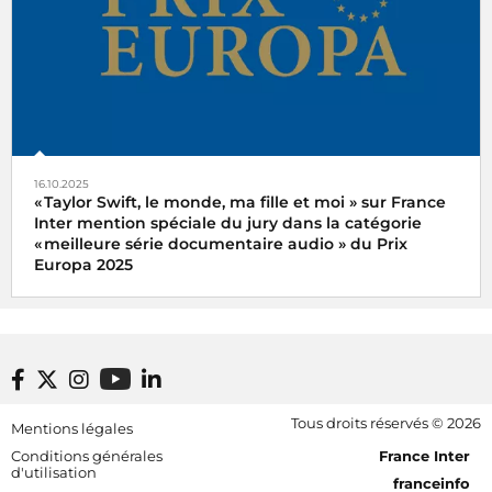
16.10.2025
« Taylor Swift, le monde, ma fille et moi » sur France
Inter mention spéciale du jury dans la catégorie
« meilleure série documentaire audio » du Prix
Europa 2025
Le podcast « Taylor Swift, le monde, ma fille et moi » de
Xavier Yvon a reçu la mention spéciale du jury dans la
catégorie « meilleure série documentaire audio » du Prix
Europa 2025
Footer bottom
Tous droits réservés © 2026
Mentions légales
[RDF] Pied de page - Mobile
Conditions générales
France Inter
d'utilisation
franceinfo