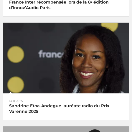
France Inter récompensée lors de la 8ᵉ édition
d’Innov’Audio Paris
France Inter reçoit l'
Étoile Radio de la Constance dans le
succès
et l'
Étoile Classique Web radio
de l'ACPM 2025
13.11.2025
Sandrine Etoa-Andegue lauréate radio du Prix
Varenne 2025