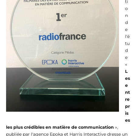
ti
o
n
d
e
l'é
tu
d
e
«
L
es
e
nt
re
pr
is
es
les plus crédibles en matière de communication
»,
publiée par l'agence Epoka et Harris Interactive dresse un