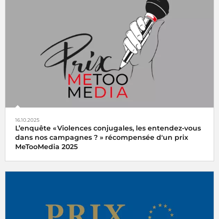
Le Prix Varenne 2025 récompense Sandrine Etoa-
Andegue pour son reportage
La part manquante
diffusé
sur franceinfo
Le reportage
16.10.2025
L’enquête « Violences conjugales, les entendez-vous
dans nos campagnes ? » récompensée d'un prix
MeTooMedia 2025
Ariane Griessel a reçu le prix du meilleur reportage
audiovisuel du prix MeTooMedia pour le magazine
Interception « Violences conjugales, les entendez-vous
dans nos campagnes ? » sur France Inter