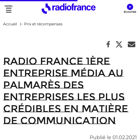
Accès direct :
Menu principal
Contenu
Accueil
Prix et récompenses
Radio France 1ère
entreprise média au
palmarès des
entreprises les plus
crédibles en matière
de communication
Publié le 01.02.2021