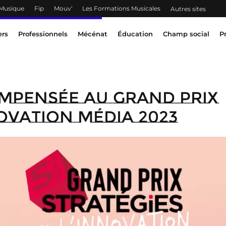
 Musique
Fip
Mouv'
Les Formations Musicales
Autres sites
ers
Professionnels
Mécénat
Éducation
Champ social
P
mpensée au Grand Prix
novation média 2023