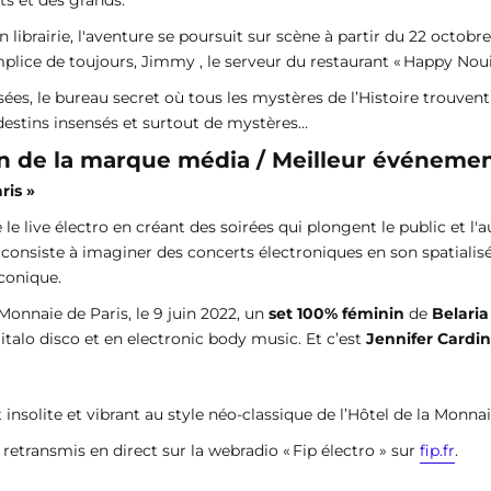
s et des grands.
 librairie, l'aventure se poursuit sur scène à partir du 22 octob
ice de toujours, Jimmy , le serveur du restaurant « Happy Nouil
s, le bureau secret où tous les mystères de l’Histoire trouvent 
destins insensés et surtout de mystères…
ion de la marque média / Meilleur événeme
ris »
e le live électro en créant des soirées qui plongent le public et 
, consiste à imaginer des concerts électroniques en son spatial
iconique.
Monnaie de Paris, le 9 juin 2022, un
set 100% féminin
de
Belaria
italo disco et en electronic body music. Et c’est
Jennifer Cardin
 insolite et vibrant au style néo-classique de l’Hôtel de la Monnai
retransmis en direct sur la webradio « Fip électro » sur
fip.fr
.