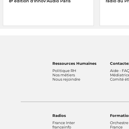
8ᵉ édition d’Innov’Audio Paris
radio du P
France Inter reçoit l'
Étoile Radio de la
Le Prix Var
Constance dans le succès
et l'
Étoile
Sandrine E
Classique Web radio
de l'ACPM 2025
reportage
L
franceinfo
Le reportag
Ressources Humaines
Contacte
Politique RH
Aide - FA
Nos métiers
Médiatric
Nous rejoindre
Comité é
Radios
Formatio
France Inter
Orchestre
franceinfo
France