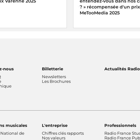
rix Varenne 2025
entendez-vous dans nos
? » récompensée d'un prix
MeTooMedia 2025
enne 2025 récompense
toa-Andegue pour son
a part manquante
diffusé sur
Ariane Griessel a reçu le pri
reportage audiovisuel du pri
e
MeTooMedia pour le magazi
Interception « Violences conj
entendez-vous dans nos
campagnes ? » sur France In
z-nous
Billetterie
Actualités Radi
Q
Newsletters
e
Les Brochures
thique
ns musicales
L'entreprise
Professionnels
 National de
Chiffres clés rapports
Radio France Stu
Nos valeurs
Radio France Publ