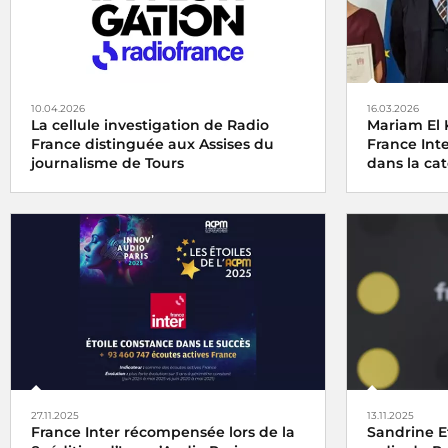
10.04.2026
16.03.2026
La cellule investigation de Radio
Mariam El 
France distinguée aux Assises du
France Int
journalisme de Tours
dans la cat
La cellule investigation de Radio France
Le
Grand Pr
récompensée aux Assises du journalisme
Agricole et 
de Tours
catégorie au
vendredi 6 j
pour son re
Champagne, 
27.11.2025
13.11.2025
France Inter récompensée lors de la
Sandrine E