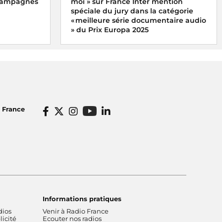
 campagnes
moi » sur France Inter mention
spéciale du jury dans la catégorie
« meilleure série documentaire audio
» du Prix Europa 2025
x du meilleur
x
Le podcast « Taylor Swift, le monde, ma
ne
fille et moi » de Xavier Yvon a reçu la
ugales, les
mention spéciale du jury dans la
catégorie « meilleure série documentaire
ter
audio » du Prix Europa 2025
o France
Informations pratiques
dios
Venir à Radio France
icité
Ecouter nos radios