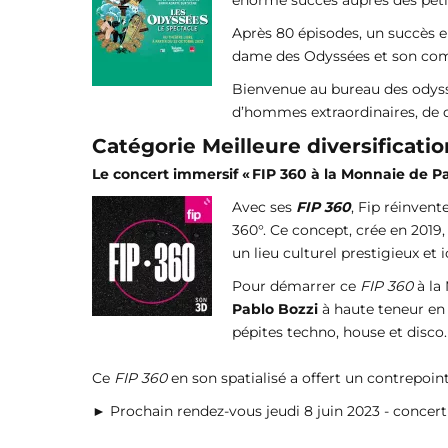
énorme succès auprès des petit
Après 80 épisodes, un succès en
dame des Odyssées et son compl
Bienvenue au bureau des odyssée
d’hommes extraordinaires, de 
Catégorie Meilleure diversificat
Le concert immersif « FIP 360 à la Monnaie de Pa
Avec ses
FIP 360
, Fip réinvent
360°. Ce concept, crée en 2019
un lieu culturel prestigieux et 
Pour démarrer ce
FIP 360
à la 
Pablo Bozzi
à haute teneur en 
pépites techno, house et disco.
Ce
FIP 360
en son spatialisé a offert un contrepoint
► Prochain rendez-vous jeudi 8 juin 2023 - concert 