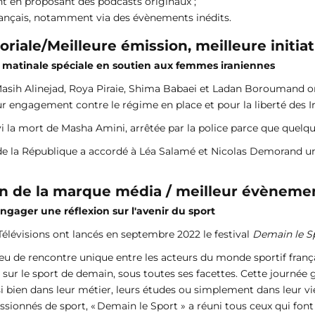
t en proposant des podcasts originaux ;
Français, notamment via des évènements inédits.
oriale/Meilleure émission, meilleure initiat
: matinale spéciale en soutien aux femmes iraniennes
Masih Alinejad, Roya Piraie, Shima Babaei et Ladan Boroumand o
r engagement contre le régime en place et pour la liberté des Ir
 la mort de Masha Amini, arrêtée par la police parce que quelqu
de la République a accordé à Léa Salamé et Nicolas Demorand un e
ion de la marque média / meilleur évènemen
engager une réflexion sur l'avenir du sport
Télévisions ont lancés en septembre 2022 le festival
Demain le S
u de rencontre unique entre les acteurs du monde sportif françai
 sur le sport de demain, sous toutes ses facettes. Cette journée g
 bien dans leur métier, leurs études ou simplement dans leur vie
ssionnés de sport, « Demain le Sport » a réuni tous ceux qui font 