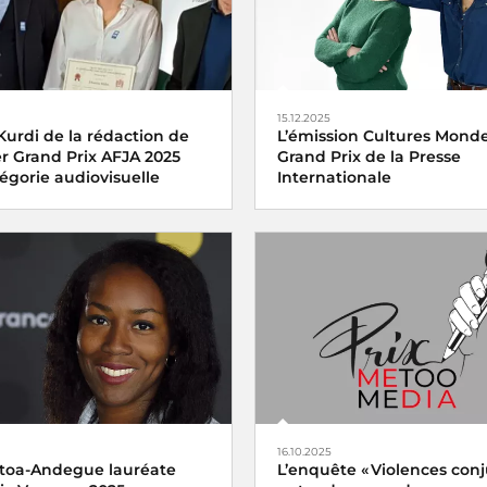
15.12.2025
Kurdi de la rédaction de
L’émission Cultures Monde 
er Grand Prix AFJA 2025
Grand Prix de la Presse
égorie audiovisuelle
Internationale
ix AFJA du Journalisme
L’émission
Cultures Monde
de
Agroalimentaire 2025
Culture a été distinguée vend
diovisuelle a été décerné
décembre 2025 par l’
uin 2025 à
Mariam El Kurdi
portage
Vendanges en
dans l’envers du décor
16.10.2025
toa-Andegue lauréate
L’enquête « Violences conj