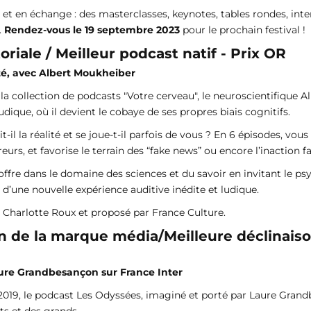
 et en échange : des masterclasses, keynotes, tables rondes, inter
.
Rendez-vous le 19 septembre 2023
pour le prochain festival !
oriale / Meilleur podcast natif - Prix OR
ité, avec Albert Moukheiber
a collection de podcasts "Votre cerveau", le neuroscientifique A
udique, où il devient le cobaye de ses propres biais cognitifs.
il la réalité et se joue-t-il parfois de vous ? En 6 épisodes, v
erreurs, et favorise le terrain des “fake news” ou encore l’inactio
fre dans le domaine des sciences et du savoir en invitant le ps
d’une nouvelle expérience auditive inédite et ludique.
 Charlotte Roux et proposé par France Culture.
ion de la marque média/Meilleure déclinai
Laure Grandbesançon sur France Inter
019, le podcast Les Odyssées, imaginé et porté par Laure Grandb