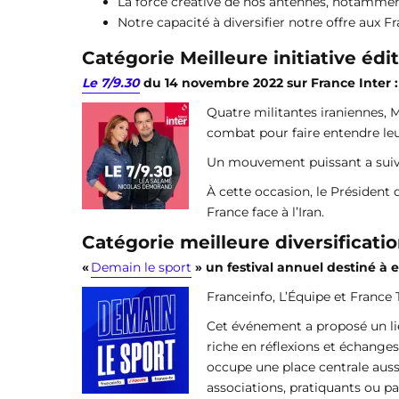
La force créative de nos antennes, notammen
Notre capacité à diversifier notre offre aux 
Catégorie Meilleure initiative édit
Le 7/9.30
du 14 novembre 2022 sur France Inter 
Quatre militantes iraniennes, 
combat pour faire entendre leu
Un mouvement puissant a suivi
À cette occasion, le Président 
France face à l’Iran.
Catégorie meilleure diversificat
«
Demain le sport
» un festival annuel destiné à 
Franceinfo, L’Équipe et France 
Cet événement a proposé un lie
riche en réflexions et échanges
occupe une place centrale aussi
associations, pratiquants ou pa