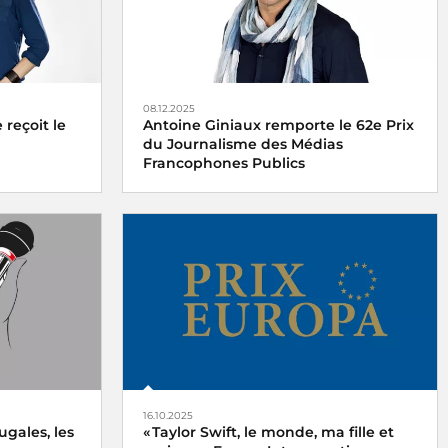
08.12.2025
reçoit le
Antoine Giniaux remporte le 62e Prix
du Journalisme des Médias
Francophones Publics
 France
Le 62e Prix du Journalisme des Médias
redi 15
Francophones Publics est décerné à
Antoine Giniaux pour Radio France
16.10.2025
ugales, les
« Taylor Swift, le monde, ma fille et