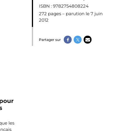
ISBN
: 9782754808224
272 pages – parution le 7 juin
2012
Partager sur
pour
s
que les
ançais