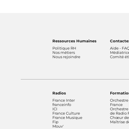
Ressources Humaines
Contacte
Politique RH
Aide - FA
Nos métiers
Médiatric
Nous rejoindre
Comité é
Radios
Formatio
France Inter
Orchestre
franceinfo
France
ICI
Orchestre
France Culture
de Radio 
France Musique
Chœur de 
Fip
Maîtrise 
Mouv'