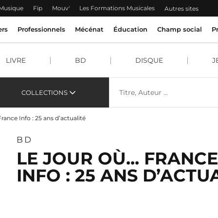
 Musique
Fip
Mouv'
Les Formations Musicales
Autres sites
ers
Professionnels
Mécénat
Éducation
Champ social
P
LIVRE
BD
DISQUE
J
COLLECTIONS
France Info : 25 ans d’actualité
BD
LE JOUR OÙ... FRANCE
INFO : 25 ANS D’ACTU