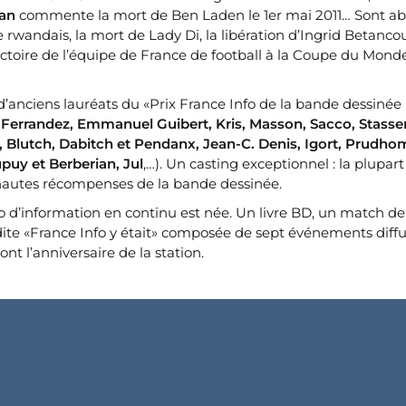
an
commente la mort de Ben Laden le 1er mai 2011… Sont a
rwandais, la mort de Lady Di, la libération d’Ingrid Betanco
ictoire de l’équipe de France de football à la Coupe du Mond
’anciens lauréats du «Prix France Info de la bande dessinée
 Ferrandez, Emmanuel Guibert, Kris, Masson, Sacco, Stasse
u, Blutch, Dabitch et Pendanx, Jean-C. Denis, Igort, Prudh
puy et Berberian, Jul
,…). Un casting exceptionnel : la plupart
 hautes récompenses de la bande dessinée.
dio d’information en continu est née. Un livre BD, un match de
nédite «France Info y était» composée de sept événements diff
nt l’anniversaire de la station.