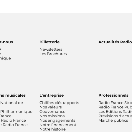
z-nous
Billetterie
Actualités Radi
Q
Newsletters
e
Les Brochures
thique
ns musicales
L'entreprise
Professionnels
 National de
Chiffres clés rapports
Radio France Stu
Nos valeurs
Radio France Publ
 Philharmonique
Gouvernance
Les Editions Radi
France
Nos missions
Prévisions d'actua
Radio France
Nos engagements
Marché publics
de Radio France
Notre financement
Notre histoire