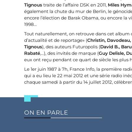
Tignous
traite de l’affaire DSK en 2011,
Miles Hym
également la chute du mur de Berlin, le génocide 
encore l’élection de Barak Obama, ou encore la v
1998…
Tout naturellement, on retrouve dans cet album d
d’actualité et de reportage» (
Christin, Davodeau,
Tignous
), des auteurs Futuropolis (
David B., Bar
Rabaté
,…), des invités de marque (
Guy Delisle, Du
eux ont reçu pendant ce quart de siècle les plus
Le 1er juin 1987 à 7h, France Info, la première ra
qui a eu lieu le 22 mai 2012 et une série radio i
chaque samedi à partir du 14 juillet 2012, célèbrero
ON EN PARLE