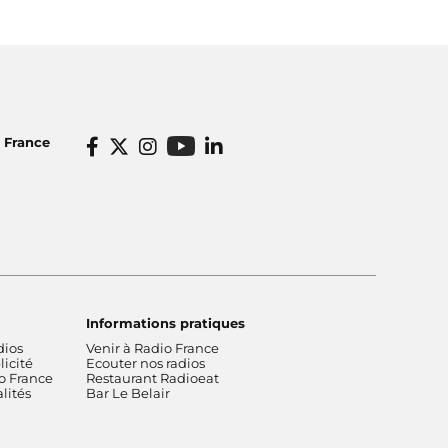
o France
Informations pratiques
dios
Venir à Radio France
icité
Ecouter nos radios
o France
Restaurant Radioeat
lités
Bar Le Belair