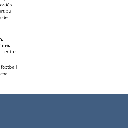
bordés
urt ou
e de
n,
omme,
 d’entre
 football
usée