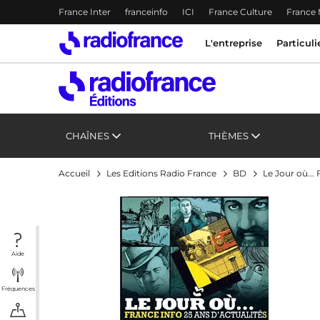
Menu-header
France Inter
franceinfo
ICI
France Culture
France
Accès direct :
Menu principal
Menu principal
Contenu
L'entreprise
Particuli
CHAÎNES
THÈMES
Accueil
Les Editions Radio France
BD
Le Jour où... 
Aide
Fréquences