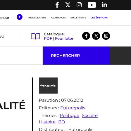
resse
NEWSLETTERS
AVANTAGES
BILLETTERIE
LES ÉDITIONS
Catalogue
EU
PDF
|
Feuilleter
RECHERCHER
Parution
: 07.06.2012
ALITÉ
Editeurs
:
Futuropolis
Thèmes
:
Politique
Société
Histoire
BD
Distributeur
: Futuropolis