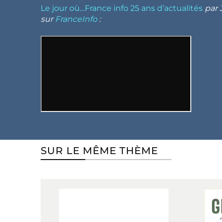
Le jour où…France info 25 ans d’actualités
par 
sur
FranceInfo
:
SUR LE MÊME THÈME